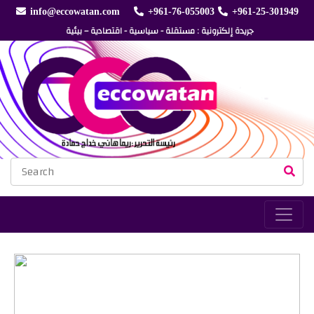
info@eccowatan.com
+961-76-055003
+961-25-301949
جريدة إلكترونية : مستقلة - سياسية - اقتصادية – بيئية