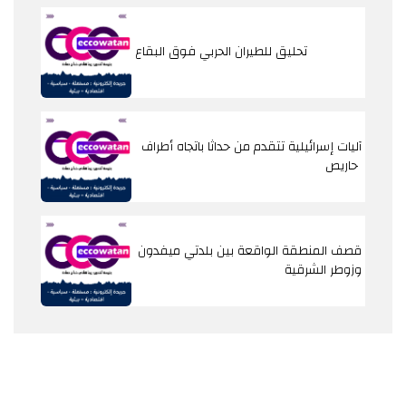
تحليق للطيران الحربي فوق البقاع
آليات إسرائيلية تتقدم من حداثا باتجاه أطراف
حاريص
قصف المنطقة الواقعة بين بلدتي ميفدون
وزوطر الشرقية