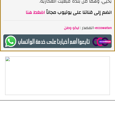
يحيى، وهما من بلدة قبعيت العكارية.
انضم إلى قناتنا على يوتيوب مجاناً
اضغط هنا
المصدر :
ايكو وطن-eccowatan