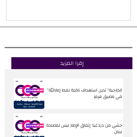
إقرا المزيد
"الخارجية" تدين استهداف ناقلة نفط إماراتيّة
في مضيق هرمز
جشي من دردغيا: إتفاق الإطار ليس لمصلحة
لبنان