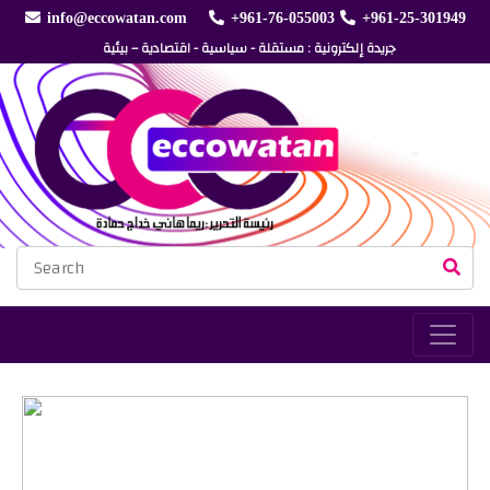
info@eccowatan.com
+961-76-055003
+961-25-301949
جريدة إلكترونية : مستقلة - سياسية - اقتصادية – بيئية