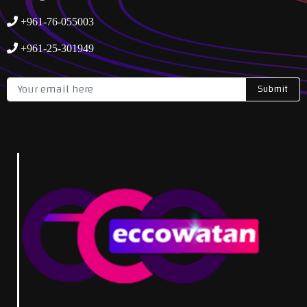
+961-76-055003
+961-25-301949
Submit