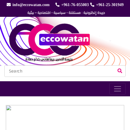
info@eccowatan.com
+961-76-055003
+961-25-301949
جريدة إلكترونية : مستقلة - سياسية - اقتصادية – بيئية