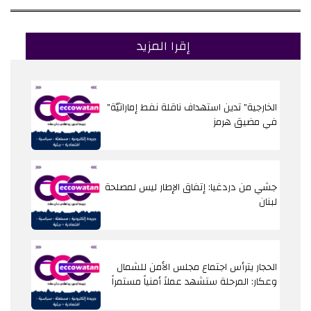
إقرا المزيد
"الخارجية" تدين استهداف ناقلة نفط إماراتيّة
في مضيق هرمز
جشي من دردغيا: إتفاق الإطار ليس لمصلحة
لبنان
الحجار يترأس اجتماع مجلس الأمن للشمال
وعكار: المرحلة ستشهد عملاً أمنياً مستمراً