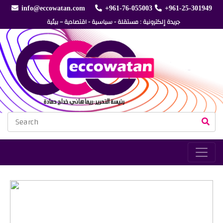
info@eccowatan.com
+961-76-055003
+961-25-301949
جريدة إلكترونية : مستقلة - سياسية - اقتصادية – بيئية