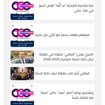
كرة مارادونا التاريخية "يد الله" تعرض للبيع
في مزاد علني
فولهام يتعاقد رسمياً مع ثنائي ريال مدريد
الحريري يهنئ "الرياضي" بفوزه في بطولة
لبنان لكرة السلة لموسم 2025-2026
الرياضي يُحرز لقب بطولة لبنان لكرة السلة
إنفانتينو يواجه أخطر "تمرد" داخل "فيفا"
منذ انتخابه رئيساً