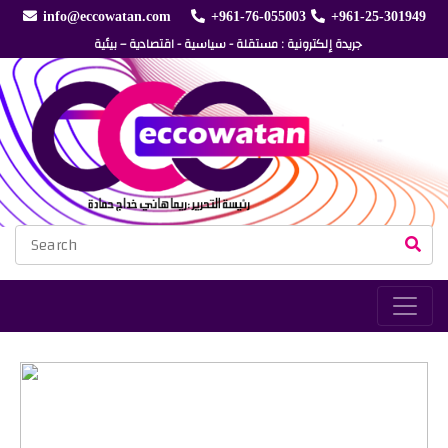
info@eccowatan.com
+961-76-055003
+961-25-301949
جريدة إلكترونية : مستقلة - سياسية - اقتصادية – بيئية