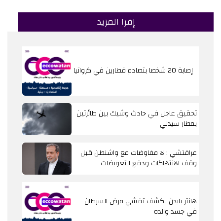
إقرا المزيد
إصابة 20 شخصا بتصادم قطارين في كرواتيا
تحقيق عاجل في حادث وشيك بين طائرتين
بمطار سيدني
عراقتشي : لا مفاوضات مع واشنطن قبل
وقف الانتهاكات ودفع التعويضات
هانتر بايدن يكشف تفشي مرض السرطان
في جسد والده