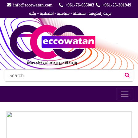
info@eccowatan.com
+961-76-055003
+961-25-301949
جريدة إلكترونية : مستقلة - سياسية - اقتصادية – بيئية