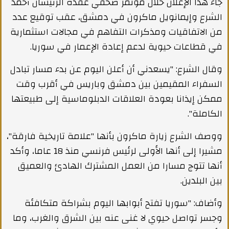
جاء هذا الإعلان خلال مؤتمر صحفي عقده الرئيسان أحمد
الشرع وإيمانويل ماكرون في دمشق، عقب توقيع عدد
من الاتفاقيات ومذكرات التفاهم في مجالات استثمارية
في قطاعات حيوية لدعم إعادة الإعمار في سوريا.
وقال الشرع: "يسعدني أن أعلن اليوم عن بدء مسار تبادل
السفراء المقيمين بين دمشق وباريس في أقرب وقت
ممكن إيذانا بعودة العلاقات الدبلوماسية إلى طبيعتها
الكاملة".
ووصف الشرع زيارة ماكرون بأنها "علامة تاريخية فارقة"،
مشيرا إلى أنها الأولى لرئيس فرنسي منذ 18 عاما، وأكد
أنها تتوج مسارا من العمل المشترك الهادئ والعميق
بين البلدين.
وأضاف: "سوريا تفتح أبوابها اليوم بشراكة متكافئة
وجسر تواصل حيوي لا غنى عنه بين الشرق والغرب، وما