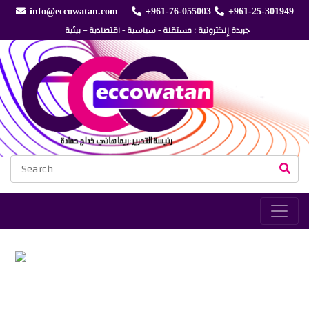
info@eccowatan.com
+961-76-055003
+961-25-301949
جريدة إلكترونية : مستقلة - سياسية - اقتصادية – بيئية