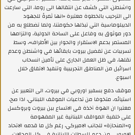
واشنطن، التي كشف عن انتقالها الى روما، التي سارعت
الى الترحيب بالخطوة معتبرة «انها ثمرةً للجهود
الديبلوماسية التي تبذلها حكومتنا، ولما تضطلع به من
دور موثوق به وفاعل على الساحة الدولية، والتزامها
المستمر بدعم الاستقرار والحوار بين الأطراف»، وسط
تسريبات عن تفضيل بيروت بابقائها في واشنطن وعدم
نقلها، في ظل العمل الجاري على تأمين انسحاب
اسرائيل من المناطق التجريبية وتنفيذ الاتفاق خلال
اسبوع.
موقف دفع بسفير اوروبي في بيروت، الى التعبير عن
استيائه، متخوفا من تداعيات الموقف اللبناني، اذا صح،
معتبرا ان الهوة آخذة في الاتساع بين بيروت وبروكسل
على خلفية المواقف اللبنانية غير المفهومة
و»المنحازة» للجانب الاميركي، رغم كل ما قدمه الاتحاد
الاوروبي من دعم للسطات اللبنانية في كل المجالات،