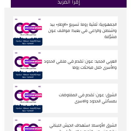
إقرا المزيد
الجمهورية: ثلاثية روما: تسريع «الإطار» بيد
واشنطن والراعي في بعبدا: مواقف عون
مشرّفة
العربي الجديد: عون: تقدم في ملفي الحدود
والأسرى خلال مباحثات روما
الشرق: عون: تقدم في المفاوضات
بمسألتي الحدود والاسرى
الشرق الأوسط: استهداف الجيش اللبناني