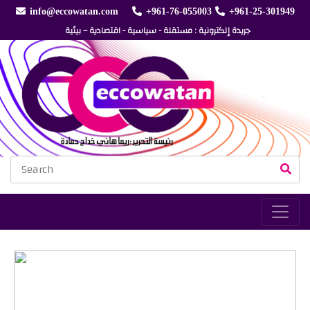
info@eccowatan.com
+961-76-055003
+961-25-301949
جريدة إلكترونية : مستقلة - سياسية - اقتصادية – بيئية