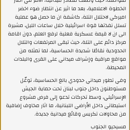
متواصلة، حيث وضعت مصادر ميدانية، الامر في اطار
الخطوة الاعلامية، بعد ما اثير عن انتظار ضوء اخضر
اميركي لاحتلال التلة، كاشفة ان ما حصل هو عملية
تسلل نفذتها قوة اسرائيلية خلال ساعات الليل، مشيرة
الى ان لا قيمة عسكرية فعلية لرفع العلم، دون اقامة
مركز دائم على التلة، حيث تبقى المرتفعات والتلال
الحدودية نقاطًا شديدة الحساسية، لما تمثله من
مواقع مراقبة وإشراف ميداني على القرى والبلدات
المحيطة.
وفي تطور ميداني حدودي بالغ الحساسية، توغّل
مستوطنون داخل جنوب لبنان تحت حماية الجيش
الإسرائيلي، وسط تحركات تدعو إلى فرض مشروع
استيطاني داخل الأراضي اللبنانية، ما اثار مخاوف إضافية
من محاولات تكريس وقائع ميدانية جديدة.
مسيحيو الجنوب