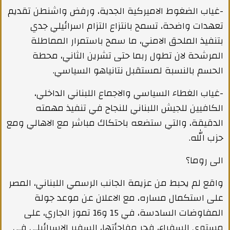
-غياب الضغوط الاميركية الجدية، ورفض واشنطن تقديم
تعهدات واضحة، تسمح بانتزاع التزام اسرائيلي جدي
بتنفيذ الملحق الامني، ما سمح باستمرار المماطلة
المرشحة لان تطول ربما حتى تشرين الثاني، محطة
الحسم بالنسبة لمستقبل نتانياهو السياسي.
-غياب الغطاء السياسي والاجماع اللبناني الداخلي،
الكافيين للجيش اللبناني للنجاح في تنفيذ مهمته
الدقيقة، والتي ستضعه باحتكاك مباشر مع الاهالي ومع
حزب الله.
الى روما؟
واقع لم يحبط من عزيمة الجانب الرسمي اللبناني، المصر
على استكمال مساره، مع الاعلان عن موعد جولة
المفاوضات السادسة، في 15 و16 تموز الجاري، على
مستوى السفراء، فجر مفاجأتها، السفير الاسرائيلي في