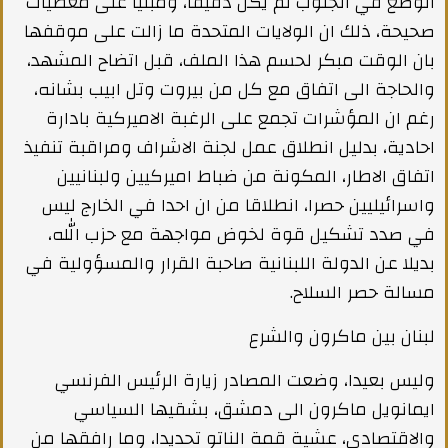
الوضع في الجنوب لم يكن دقيقا، ومبنيا على معطيات
صحيحة، ذلك ان الولايات المتحدة ما زالت على موقفها
بان الوقت مبكر لحسم هذا الملف، قبل اتضاح المشهد،
والحاجة الى اتفاق مع كل من بيروت وتل ابيب بشانه،
رغم ان المؤشرات تجمع على الرغبة الاميركية بادارة
احادية، بدليل انطلاق عمل لجنة الاشراف ومراقبة تنفيذ
اتفاق الاطار، المكونة من ضباط اميركيين ولبنانيين
واسرائيليين حصرا، انطلاقا من ان احدا في الخارج ليس
في صدد تشكيل قوة لخوض مواجهة مع حزب الله،
بديلا عن الدولة اللبنانية صاحبة القرار والمسؤولية في
مسالة حصر السلاح.
لبنان بين ماكرون والشرع
وليس بعيدا، وضعت المصادر زيارة الرئيس الفرنسي
ايمانويل ماكرون الى دمشق، بشقيها السياسي
والاقتصادي، عشية قمة الناتو تحديدا، وما رافقها من