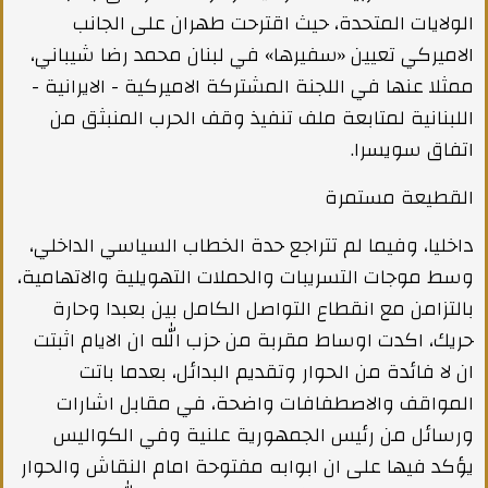
الولايات المتحدة، حيث اقترحت طهران على الجانب
الاميركي تعيين «سفيرها» في لبنان محمد رضا شيباني،
ممثلا عنها في اللجنة المشتركة الاميركية - الايرانية -
اللبنانية لمتابعة ملف تنفيذ وقف الحرب المنبثق من
اتفاق سويسرا.
القطيعة مستمرة
داخليا، وفيما لم تتراجع حدة الخطاب السياسي الداخلي،
وسط موجات التسريبات والحملات التهويلية والاتهامية،
بالتزامن مع انقطاع التواصل الكامل بين بعبدا وحارة
حريك، اكدت اوساط مقربة من حزب الله ان الايام اثبتت
ان لا فائدة من الحوار وتقديم البدائل، بعدما باتت
المواقف والاصطفافات واضحة، في مقابل اشارات
ورسائل من رئيس الجمهورية علنية وفي الكواليس
يؤكد فيها على ان ابوابه مفتوحة امام النقاش والحوار