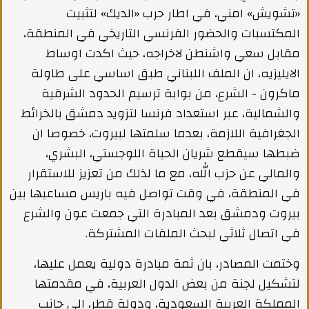
«تشويش» امني، في اطار حرب «الديك» لتثبيت
المكتسبات والحضور الفرنسي التاريخي في المنطقة،
مقابل سعي واشنطن لاخراجه، حيث اكدت اوساط
الايليزيه، ان الملف اللبناني طبق اساسي على طاولة
ماكرون - الشرع، من بوابة ترسيم الحدود الشرقية
والشمالية، عبر استعداد فرنسا لتزويد دمشق بالخرائط
الجغرافية اللازمة، بعدما سلمتها لبيروت، خصوصا ان
ضبطها سيقطع شريان الحياة اللوجستي، البشري،
والمالي عن حزب الله، مع ما لذلك من تعزيز للاستقرار
في المنطقة، في وقت تواصل فيه باريس مساعيها بين
بيروت ودمشق بعد المبادرة التي جمعت عون والشرع
في اتصال ثلاثي لبحث الملفات المشتركة.
وختمت المصادر، بان ثمة مبادرة دولية يعمل عليها،
لتشكيل لجنة من بعض الدول العربية، في مقدمتها
المملكة العربية السعودية، ودولة قطر، الى جانب