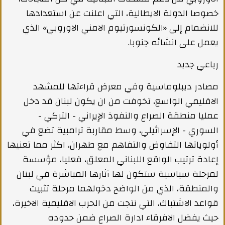
خصوصا الدولة الايطالية، التي اعلنت عن استعدادها
للانضمام إلى «الكونسورتيوم الامني الاوروبي» الذي
يعمل على انشائه جنوبا.
رباعي جديد
مصادر ديبلوماسية وفي معرض قراءتها للمشهد
الاقليمي الواسع، تخوفت من ان يكون لبنان قد دخل
عمليا منطقة الصراع والنفوذ الإيراني - التركي -
السوري - الإسرائيلي، وسط مقاربة ترامبية تضع في
أولوياتها التفاوض والتفاهم مع طهران، اكثر مما تعنيها
إعادة ترتيب الواقع اللبناني المعلق، فعليا، مؤسسة
لمرحلة سياسية ستكون لها آثارها المباشرة في لبنان
والمنطقة، الذي من الواضح دخولهما مرحلة تثبيت
قواعد الاشتباك، التي نتجت من الحرب الاقليمية الاخيرة،
حيث يفضل الافرقاء ادارة الصراع ضمن حدوده