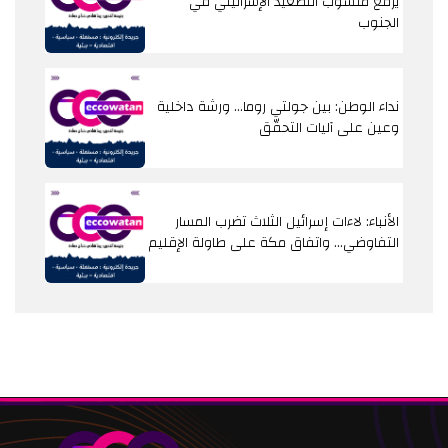
يرفع منسوب التصعيد الإسرائيلي في
الجنوب
نداء الوطن: بين جولتي روما... ورشة داخلية
وعين على آليات التحقّق
الأنباء: لاءات إسرائيل الثلاث تضرب المسار
التفاوضي... واتفاق مكة على طاولة الإقليم