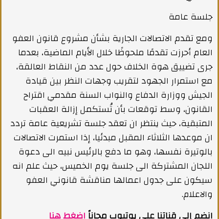
جلسة عامة
ومع تقدم الاتصالات الجارية بشأن مشروع قانون العفو
العام أحرزت تقدمًا ملحوظًا خلال الأيام الماضية، بعدما
جرى تضييق هوة الخلاف حول عدد من النقاط العالقة،
مع استمرار الجهود لتقريب وجهات النظر بين قيادة
الجيش ووزارة الدفاع والنواب السنة مقدمي اقتراح
القانون، وسط توقعات بأن تُستكمل إزالة العقبات
المتبقية، حيث ينتظر ان تعقد جلسة تشريعية عامة تردد
ان موعدها الثلاثاء المقبل مبدئيا، إذا استمرت الاتصالات
بالوتيرة نفسها، وهو ما دفع بالرئيس نبيه الى دعوة
اللجان المشتركة الى جلسة يوم الخميس، حيث علم انه
سيكون على جدول اعمالها مناقشة قانوني العفو
والاعلام.
انضم إلى قناتنا على يوتيوب مجاناً
اضغط هنا