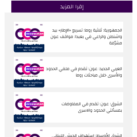
إقرا المزيد
الجمهورية: ثلاثية روما: تسريع «الإطار» بيد
واشنطن والراعي في بعبدا: مواقف عون
مشرّفة
العربي الجديد: عون: تقدم في ملفي الحدود
والأسرى خلال مباحثات روما
الشرق: عون: تقدم في المفاوضات
بمسألتي الحدود والاسرى
الشرق الأوسط: استهداف الجيش اللبناني