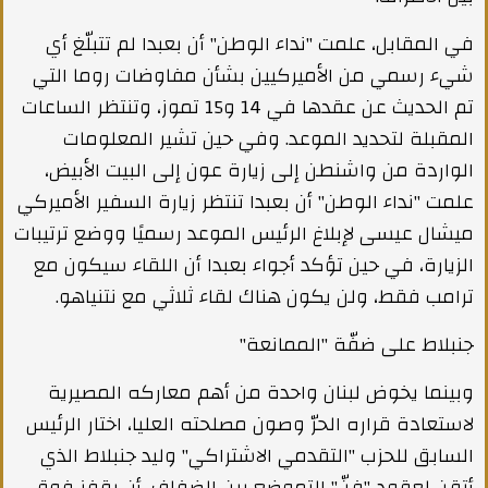
في المقابل، علمت "نداء الوطن" أن بعبدا لم تتبلّغ أي
شيء رسمي من الأميركيين بشأن مفاوضات روما التي
تم الحديث عن عقدها في 14 و15 تموز، وتنتظر الساعات
المقبلة لتحديد الموعد. وفي حين تشير المعلومات
الواردة من واشنطن إلى زيارة عون إلى البيت الأبيض،
علمت "نداء الوطن" أن بعبدا تنتظر زيارة السفير الأميركي
ميشال عيسى لإبلاغ الرئيس الموعد رسميًا ووضع ترتيبات
الزيارة، في حين تؤكد أجواء بعبدا أن اللقاء سيكون مع
ترامب فقط، ولن يكون هناك لقاء ثلاثي مع نتنياهو.
جنبلاط على ضفّة "الممانعة"
وبينما يخوض لبنان واحدة من أهم معاركه المصيرية
لاستعادة قراره الحرّ وصون مصلحته العليا، اختار الرئيس
السابق للحزب "التقدمي الاشتراكي" وليد جنبلاط الذي
أتقن لعقود "فنّ" التموضع بين الضفاف، أن يقفز فوق