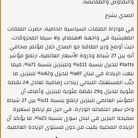
والتفاوض والمقايضة.
الصدي يشرح
في موازاة الملفات السياسية الحامية، حضرت الملفات
المعيشية في واجهة الاهتمام، ولا سيما المحروقات،
حيث أوضح وزير الطاقة جو الصدي خلال مؤتمر صحافي
أنه بين 27 شباط وذروة الأسعار العالمية، ارتفع مؤشر
Platts للديزل بنسبة 111% وللبنزين بنسبة 71%، فيما
بلغت الزيادة في لبنان 87% للديزل و42% للبنزين، ما
جنّب المستهلك اللبناني زيادات إضافية تعادل 24 نقطة
مئوية للديزل و29 نقطة مئوية للبنزين. وأضاف أن
المؤشر العالمي للبنزين ارتفع بنسبة 31% بين 27 شباط
وآخر سعر اعتمدته الوزارة، في حين لم ترتفع تسعيرة
صفيحة البنزين في لبنان سوى بنسبة 23%، ما يؤكد أن
الزيادة المحلية بقيت من دون مستوى الزيادة العالمية.