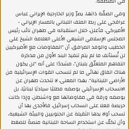
في المنطقة.
وفي الضفّة ذاتها، يصرّ وزير الخارجية الإيراني عباس
عراقجي على ربط الملف اللبناني بالمسار الإيراني -
الأميركي، فأعلن، خلال استقباله في طهران نائب رئيس
المجلس الإسلامي الشيعي الأعلى العلامة الشيخ علي
الخطيب والوفد المرافق، أن "المفاوضات مع الأميركيين
لن تُستأنف ما لم يتم تنفيذ البند الأول من مذكرة
التفاهم المتعلّق بلبنان"، مشددًا على أنه "لن يكون
هناك اتفاق نهائي ما لم تنسحب القوات الإسرائيلية من
الأراضي اللبنانية". بهذا المعنى، لا تتحدث طهران عن
الانسحاب الإسرائيلي بوصفه مطلبًا سياديًا لبنانيًا، بل
بوصفه ورقة في مفاوضاتها مع واشنطن. وإذا كانت
حريصة فعلا على انسحاب إسرائيل، فالأجدى بها أن
تسحب أولا يدها الثقيلة عن الجنوبيين والبيئة الشيعية،
وأن تكفّ عن استخدام الساحة اللبنانية منصةً للضغط