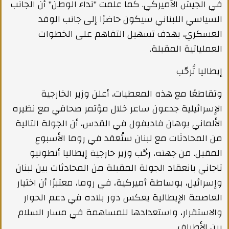
في الجيش الأميركي. كما علمت "نداء الوطن" أن الجانب
السياسي اللبناني سيكون حاضرًا إلى جانب الوفد
العسكري، بهدف تسهيل التفاهم على الخطوات
العملياتية المقبلة.
إيطاليا تُرحّب
وتقاطعًا مع هذه المعطيات، أعلن وزير الخارجية
الإسرائيلية جدعون ساعر خلال مؤتمر صحافي مع نظيره
الألماني يوهان فاديفول في القدس، أن الجولة التالية
من المحادثات مع لبنان ستُعقد في روما الأسبوع
المقبل. من جهته، رحّب وزير خارجية إيطاليا أنطونيو
تاجاني بانعقاد الجولة المقبلة من المحادثات بين لبنان
وإسرائيل، بوساطة أميركية، في روما، معتبرًا أن اختيار
العاصمة الإيطالية يعكس دور بلاده في دعم الحوار
والاستقرار، واستعدادها للمساهمة في مسار السلام
بين الأطراف.