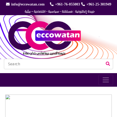
info@eccowatan.com
+961-76-055003
+961-25-301949
جريدة إلكترونية : مستقلة - سياسية - اقتصادية – بيئية