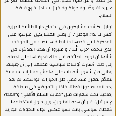
عن قصد أو عن سوء تقدير، في "الساحة نفسها" مع مَن
لا يريد تفاوضًا ولا دولة ولا قرارًا سياديًا خارج قبضة
السلاح.
توازيًا، كشف مشاركون في اجتماع دار الطائفة الدرزية
أمس لـ"نداء الوطن"، أن بعض المشاركين اعترضوا على
المذكرة التي قدمها جنبلاط لأنها تصب في الموقف
الذي يتخذه "حزب الله"، واعتبروا أن هذه المذكرة من
شأنها أن تورط الطائفة في ما لا قدرة لها على تحمله.
إلى ذلك، أشارت أوساط سياسية مطلعة إلى أن جنبلاط
يعاني من شعور بأنه بات على هامش مسارات سياسية
تتقدّم بمعزل عنه. ففي ظل الخيارات الواضحة، لم يعد
يجد لنفسه دورًا فعليًا، فاختار التموضع في منطقة
رمادية تحت شعارات مثل "حماية السلم الأهلي" و"العداء
لإسرائيل". غير أن هذه العناوين، وإن حاول استخدامها
كغطاء سياسي، باتت تسير عكس اتجاه التحولات الجارية