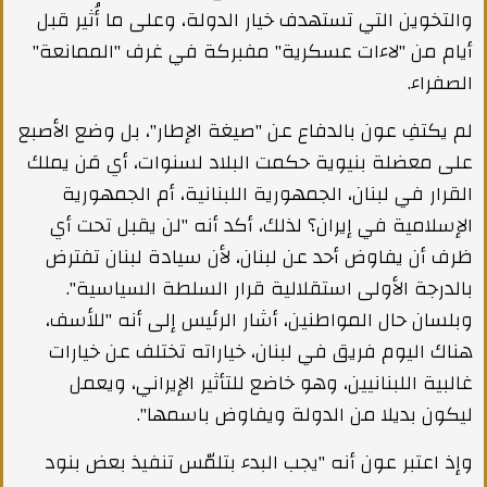
والتخوين التي تستهدف خيار الدولة، وعلى ما أُثير قبل
أيام من "لاءات عسكرية" مفبركة في غرف "الممانعة"
الصفراء.
لم يكتفِ عون بالدفاع عن "صيغة الإطار"، بل وضع الأصبع
على معضلة بنيوية حكمت البلاد لسنوات، أي مَن يملك
القرار في لبنان، الجمهورية اللبنانية، أم الجمهورية
الإسلامية في إيران؟ لذلك، أكد أنه "لن يقبل تحت أي
ظرف أن يفاوض أحد عن لبنان، لأن سيادة لبنان تفترض
بالدرجة الأولى استقلالية قرار السلطة السياسية".
وبلسان حال المواطنين، أشار الرئيس إلى أنه "للأسف،
هناك اليوم فريق في لبنان، خياراته تختلف عن خيارات
غالبية اللبنانيين، وهو خاضع للتأثير الإيراني، ويعمل
ليكون بديلا من الدولة ويفاوض باسمها".
وإذ اعتبر عون أنه "يجب البدء بتلمّس تنفيذ بعض بنود