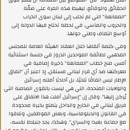
الحقائق والوقائع، ليهبط هذه المرة على ضفّة
"الممانعة" التي لم تجلب إلى لبنان سوى الخراب
والحروب والمآسي، في لحظة تحتاج فيها الدولة إلى
أوسع التفاف وطني حولها.
وفي كلمة ألقاها خلال انعقاد الهيئة العامة للمجلس
المذهبي لطائفة الموحدين الدروز في جلسة استثنائية
أمس، منح خطاب "الممانعة" ذخيرة إضافية في
معركتها ضد أي قرار لبناني مستقل، إذ اعتبر أن "اتفاق
الإطار ليس اتفاقًا ثلاثيًا، بل أحاديًا أملته إسرائيل
والولايات المتحدة، التي هي ليست بالقوى الضامنة التي
يُركن إليها". وقال إن "إسرائيل أملت هذا الاتفاق على
فريق لبناني في الخارج والداخل يتمتع بخبرة محدودة
في القانون والدبلوماسية، وبعض الموظفين، وتلاقوا
مع جماعة بعبدا والسراي". وهكذا، يجد جنبلاط نفسه،