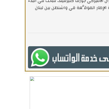
ل الأميركي جوزف كليرفيلد، للبحث في البدء
الإطار الموقَّعة في واشنطن بين لبنان