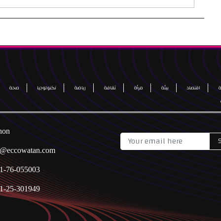
اقتصاد
بيئة
مرأة
ثقافة
رياضة
تكنولوجيا
صحة
non
o@eccowatan.com
1-76-055003
1-25-301949