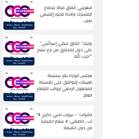
البعريني: اتفاق مكة للدفاع
المشترك ولادة محور إقليمي
صلب
"رويترز": اتفاق لبناني إسرائيلي
على دول للتحقق من نزع سلاح
"حزب الله"
مجلس الوزراء يقر سلسلة
تعيينات ويوافق على تقسيط
المفعول الرجعي لرواتب القطاع
العام
"القوات" – بيروت تحيي ذكرى 4
آب.. حاصباني: لا سلام حقيقياً
من دون حقيقة