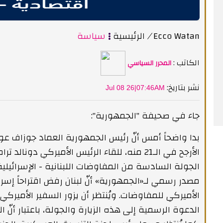
Ecco Watan
/
الرئيسية
سياسة
الكاتب :
المحرر السياسي
:نشر بتاريخ
Jul 08 26|07:46AM
جاء في صحيفة "الجمهورية":
بدا واضحاً أمس أنّ رئيس الجمهورية العماد جوزاف ع
الأرجح في الـ21 منه، للقاء الرئيس الأميركي دون
الجولة السادسة من المفاوضات اللبنانية - الإسرائيلية
مصدر رسمي لـ«الجمهورية» أنّ لبنان رفض اقتراحاً إسرائي
الأميركي للمفاوضات. ويُنتظر أن يزور السفير الأميركي
الدعوة الرسمية إلى هذه الزيارة والجولة، باعتبار أنّ ا