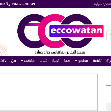
صادية – بيئية
5003
+961-25-301949
رأة
ثقافة
مجتمع
صحة
تربية
شباب
مقالات
فن
COTV