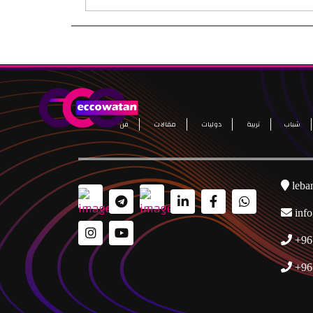
شباب
تربية
دوليات
مقالات
فن
leba
inf
+96
+96