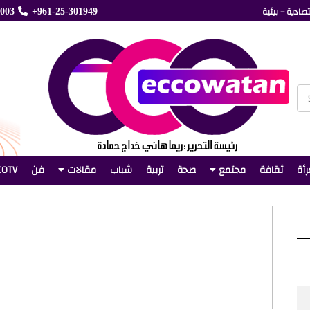
صادية – بيئية
5003
+961-25-301949
رأة
ثقافة
مجتمع
صحة
تربية
شباب
مقالات
فن
COTV