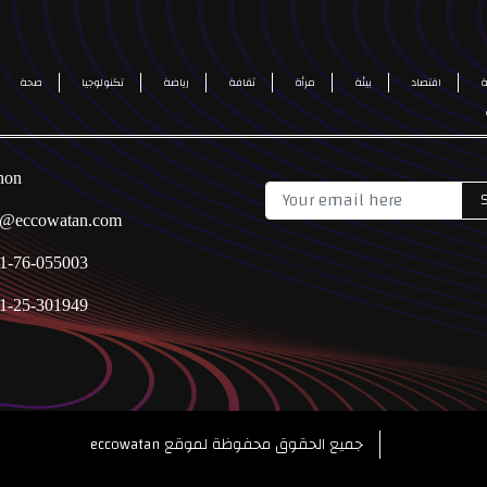
اقتصاد
بيئة
مرأة
ثقافة
رياضة
تكنولوجيا
صحة
non
o@eccowatan.com
1-76-055003
1-25-301949
eccowatan جميع الحقوق محفوظة لموقع