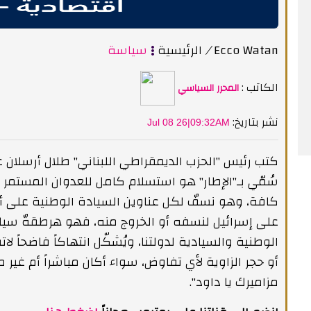
Ecco Watan
/
الرئيسية
سياسة
الكاتب :
المحرر السياسي
:نشر بتاريخ
Jul 08 26|09:32AM
كتب رئيس "الحزب الديمقراطي اللبناني" طلال أرسلان 
سُمّي بـ"الإطار" هو استسلام كامل للعدوان المستمر ع
كافة، وهو نسفٌ لكل عناوين السيادة الوطنية على أرضنا 
على إسرائيل لنسفه أو الخروج منه، فهو هرطقةٌ سياس
الوطنية والسيادية لدولتنا، ويُشكّل انتهاكاً فاضحاً لا
أو حجر الزاوية لأي تفاوض، سواء أكان مباشراً أم غير م
مزاميرك يا داود".