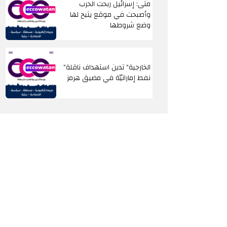
متى: إسرائيل ربحت الحرب
وأصبحت في موقع يتيح لها
وضع شروطها
"الخارجية" تدين استهداف ناقلة
نفط إماراتيّة في مضيق هرمز