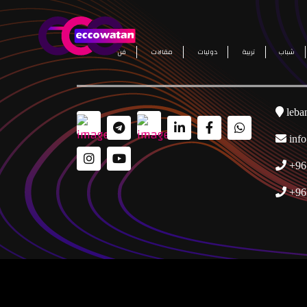
شباب
تربية
دوليات
مقالات
فن
leba
inf
+96
+96