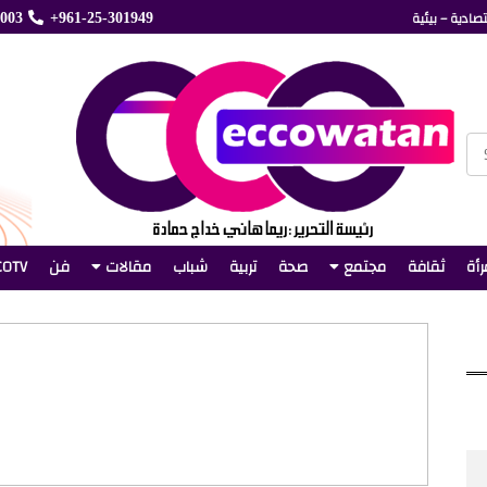
صادية – بيئية
5003
+961-25-301949
رأة
ثقافة
مجتمع
صحة
تربية
شباب
مقالات
فن
COTV