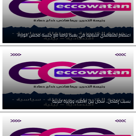
اعتصام لمتعاقدي اللبنانية في بعبدا تزامنا مع جلسة مجلس الوزراء
بسبب إمتحان.. سجال بين الأطباء ووزيرة التربية