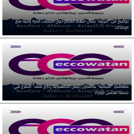
توضيح من "التربية" بشأن اللغط القائم حول الطلبات الحرة وآلية منح
الإفادات
متعاقدو "اللبنانية" يناشدون رئيس الجمهورية إدرَاجَ ملفُّ التفرغ في
جلسة مجلس الوزراء