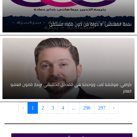
نقابة المعلمين: لا دولة من دون قضاء مستقل
كرامي: موقفنا ثابت ووحدتنا هي المدخل الحقيقي لإنجاز قانون العفو
العام
‹
1
2
3
4
...
296
297
›