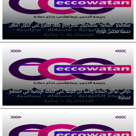
متعاقدو "اللبنانية" يستنكرون عدم إدراج ملف التفرغ على جدول أعمال
جلسة مجلس الوزراء
كرامي تترأس اجتماعا وطنيا عن التربية على الصحة الإنجابية في المناهج
الجديدة