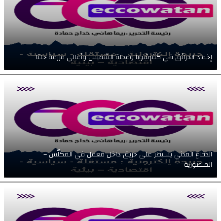
إخماد الحرائق في كفرشوبا ومحلة الشميس وأعالي مزرعة حلتا
الدفاع المدني يسيطر على حريق داخل معمل في المكلّس –
المنصورية