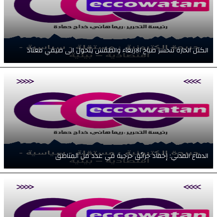
الكتل الحارة تنحسر صباح الاربعاء والطقس يتحول الى صيفي معتاد
الدفاع المدني: إخماد حرائق حرجية في عدد من المناطق