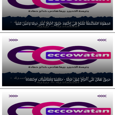
الجهود المكثفة تفلح في إخماد حريق أحراج عين جرفا وعين قنيا
حريق هائل في أحراج عين جرفا - حاصبيا ومناشدات لإخماده