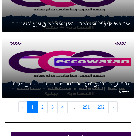
مختار بلدة مزمورة يناشد الجيش التدخل لإخماد حريق أحراج بكيفا
ورشة في دار الفتوى تضع أزمة نفايات طرابلس والشمال على طاولة
الحلول
‹
1
2
3
4
...
291
292
›