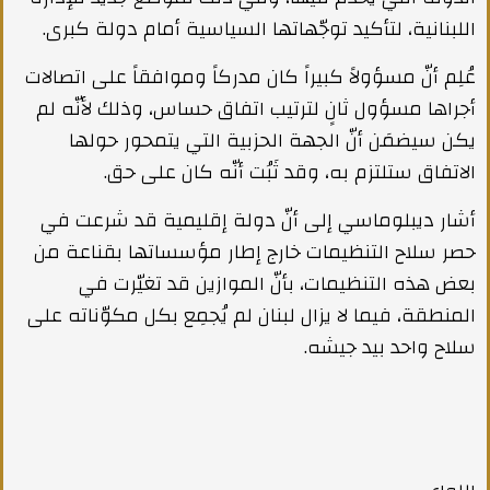
اللبنانية، لتأكيد توجّهاتها السياسية أمام دولة كبرى.
عُلِم أنّ مسؤولاً كبيراً كان مدركاً وموافقاً على اتصالات
أجراها مسؤول ثانٍ لترتيب اتفاق حساس، وذلك لأنّه لم
يكن سيضمَن أنّ الجهة الحزبية التي يتمحور حولها
الاتفاق ستلتزم به، وقد ثَبُت أنّه كان على حق.
أشار ديبلوماسي إلى أنّ دولة إقليمية قد شرعت في
حصر سلاح التنظيمات خارج إطار مؤسساتها بقناعة من
بعض هذه التنظيمات، بأنّ الموازين قد تغيّرت في
المنطقة، فيما لا يزال لبنان لم يُجمِع بكل مكوّناته على
سلاح واحد بيد جيشه.