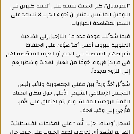
"المونديال"، كثر الحديث نفسه على ألسنة كثيرين في
اليومين الماضيين باعتبار ان أجواء الحرب لا تساعد على
السفر لمشاهدة المباريات.
فيما سُجِّلت عودة عدد من النازحين إلى الضاحية
الجنوبية لبيروت أمس، أصرّ هؤلاء على الاحتفاظ
بأغراضهم الشخصية في الخيم أو الغرف المخصّصة لهم
في مراكز الإيواء، خوفًا من انهيار الهدنة واضطرارهم
إلى النزوح مجدداً.
سُجِّل أخذٌ وردٌّ بين مفتي الجمهورية ونائب رئيس
المجلس الإسلامي الشيعي الأعلى حول مكان انعقاد
القمة الروحية المقبلة، ولم يتم الاتفاق على الأمر،
فأُرجئ إلى وقتٍ لاحق.
تسجل أوساط "حزب الله " على المخيمات الفلسطينية
انها لم تشهد أي تحركات لدعم الجنوب على خلاف حال