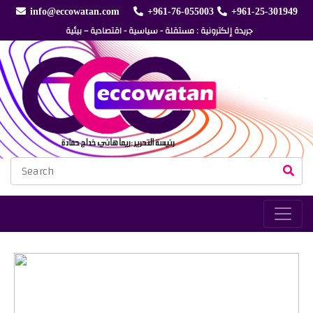
info@eccowatan.com
+961-76-055003
+961-25-301949
جريدة إلكترونية : مستقلة - سياسية - اقتصادية – بيئية