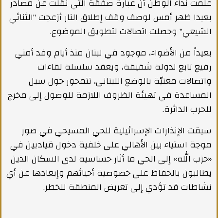
علمت نداء الوطن أن عبارة صفقة التي نقلت عن مصادر
بعبدا ظهر أمس لوصف وقف إطلاق النار أزعجت "الثنائي
الشيعي" وحصلت اتصالات لتطويق الموضوع.
بعيداً من الأضواء، موجود في لبنان منذ أيام وفد أمني
رفيع تابع لدولة شقيقة، ويعقد سلسلة لقاءات
واتصالات معنيّة بالوضع اللبناني، تتمحور حول سبل
المساعدة في تهيئة الظروف اللازمة للوصول إلى مخرج
للحرب الدائرة.
سبقت الإنذارات الإسرائيلية للحي المسيحي في صور
موجة استياء بين الأهالي على خلفية دخول قياديين في
«حزب الله» إلى الحي ما أثار حساسية لدى السكان الذين
يطالبون بالحفاظ على خصوصية أحيائهم وإبعادها عن أي
نشاطات قد تؤدي إلى تعريض المنطقة للخطر.