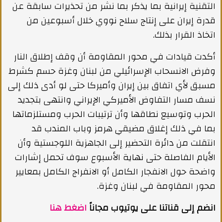
التقنية إيرانية بما يذكر بما نشر من تحذيرات سابقة عن
قدرة إيران على إنتاج سلاح نووي خلال أسبوعين من
اتخاذ القرار بذلك.
أكدت قيادات في محور المقاومة أن وقف إطلاق النار
وفرض الانسحاب الإسرائيلي من لبنان وغزة حسم كشرط
مسبق لأي اتفاق بين إيران وأميركا حتى لو أدى ذلك إلى
نسف مسار التفاوض الأميركي الإيراني وانتهى بتجديد
الحرب وتوسيع نطاقها وأن ترتيبات الحرب ومستلزماتها
بما في ذلك إغلاق مضيقي هرمز وباب المندب قد
انتقلت من دائرة التحضير إلى الجاهزية اللوجستية وأن
الأيام الفاصلة حتى نهاية الأسبوع سوف تحمل إشارات
واضحة حول الانفجار الكامل أو الانفراج الكامل بمعايير
محور المقاومة في لبنان وغزة.
انضم إلى قناتنا على يوتيوب مجاناً
اضغط هنا