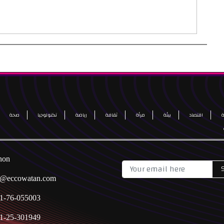
اقتصاد
بيئة
مرأة
ثقافة
رياضة
تكنولوجيا
صحة
non
o@eccowatan.com
1-76-055003
1-25-301949