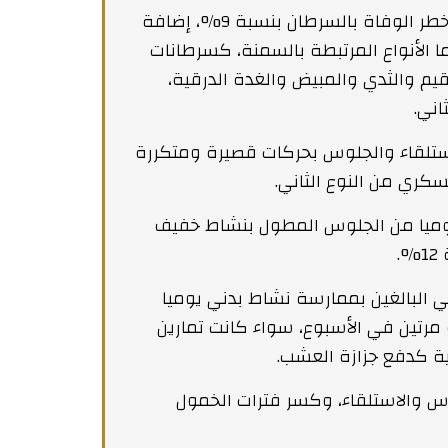
وبينت النتائج أن السلوك الخامل المطول يرتبط بزيادة خطر الوفاة بالسرطان بنسبة 9%، إضافة
ما الأنواع المرتبطة بالسمنة، كسرطانات
يم والثدي والمبيض والغدة الدرقية،
اني.
ستلقاء والجلوس بحركات قصيرة ومتكررة
كري من النوع الثاني.
وميا من الجلوس المطول بنشاط خفيف
.
ي البالغين بممارسة نشاط بدني يوميا
مرتين في الأسبوع، سواء كانت تمارين
لية كدفع جزازة العشب.
س والاستلقاء، وكسر فترات الخمول