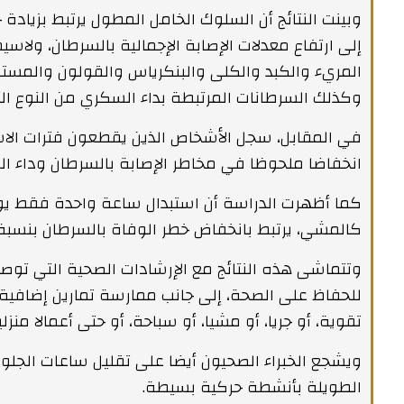
إلى ارتفاع معدلات الإصابة الإجمالية بالسرطان، ولاسي
المريء والكبد والكلى والبنكرياس والقولون والمستق
وكذلك السرطانات المرتبطة بداء السكري من النوع الث
في المقابل، سجل الأشخاص الذين يقطعون فترات الا
انخفاضا ملحوظا في مخاطر الإصابة بالسرطان وداء الس
كما أظهرت الدراسة أن استبدال ساعة واحدة فقط ي
كالمشي، يرتبط بانخفاض خطر الوفاة بالسرطان بنسبة 12%
وتتماشى هذه النتائج مع الإرشادات الصحية التي توص
للحفاظ على الصحة، إلى جانب ممارسة تمارين إضافية 
تقوية، أو جريا، أو مشيا، أو سباحة، أو حتى أعمالا منز
ويشجع الخبراء الصحيون أيضا على تقليل ساعات الجلو
الطويلة بأنشطة حركية بسيطة.