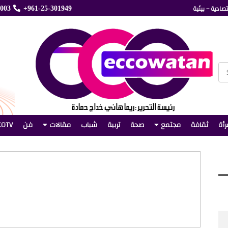
صادية – بيئية
5003
+961-25-301949
رأة
ثقافة
مجتمع
صحة
تربية
شباب
مقالات
فن
COTV