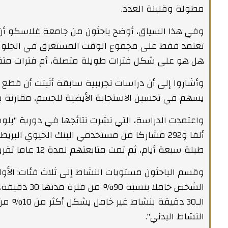
مطولة وقليلة العدد.
وفي هذا السياق، أوضح باحثون من جامعة غلاسكو أن ال
تعتمد فقط على مجموع الوقت المستغرق في الجلوس، 
هل هو على شكل فترات طويلة متصلة، أم فترات متق
وأشاروا إلى أن دراسات تجريبية سابقة أثبتت أن قطع
يسهم في تحسين الاستجابة الأيضية للجسم، مقارنة ب
ألفا و292 مشاركا من مستخدمي البنك الحيوي الب
طيلة سبعة أيام، ثم تمت متابعتهم لمدة 12 عاما تقريبا.
وقسم الباحثون مستويات النشاط إلى ثلاث فئات: الأ
الشخص خاملا ب
الـ30 دقيقة
النشاط البدني".