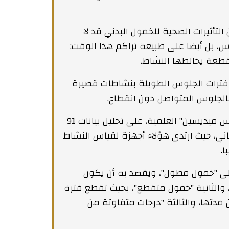
تأثيرات الصحية للخمول البدني قد لا
بل أيضا على طبيعة تراكم هذا الوقت:
طعة يخالطها النشاط.
 فترات الجلوس الطويلة بنشاطات قصيرة
الجلوس المتواصل دون انقطاع.
واعتمدت الدراسة، التي نشرت نتائجها في دورية "بلوس ميديسين" العلمية، على تحليل بيانات 91
ريطاني، حيث ارتدى هؤلاء أجهزة لقياس النشاط
ولى "خمول مطول"، ويقصد به أن يكون
نسبة 90% من فترة مدتها 30 دقيقة، والثانية "خمول متقطع"، بحيث تقطع فترة
 بنشاط غير خامل يشكل أكثر من 10% من مدتها، والثالثة "درجات متفاوتة من