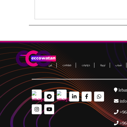
شباب
تربية
دوليات
مقالات
فن
leba
inf
+96
+96