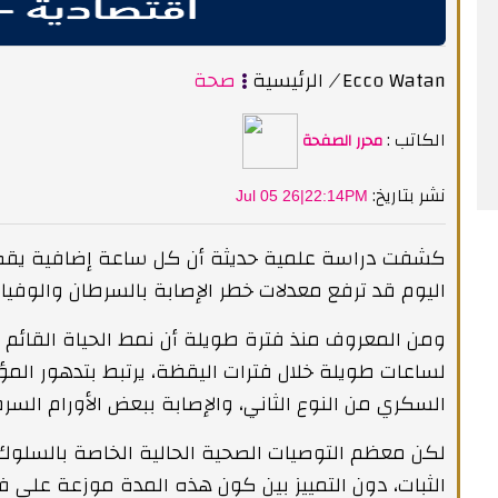
Ecco Watan
/
الرئيسية
صحة
الكاتب :
محرر الصفحة
:نشر بتاريخ
Jul 05 26|22:14PM
كشفت دراسة علمية حديثة أن كل ساعة إضافية يقضيه
اليوم قد ترفع معدلات خطر الإصابة بالسرطان والوفيات
ومن المعروف منذ فترة طويلة أن نمط الحياة القائم ع
لساعات طويلة خلال فترات اليقظة، يرتبط بتدهور المؤش
السكري من النوع الثاني، والإصابة ببعض الأورام السر
لكن معظم التوصيات الصحية الحالية الخاصة بالسلوك
الثبات، دون التمييز بين كون هذه المدة موزعة على