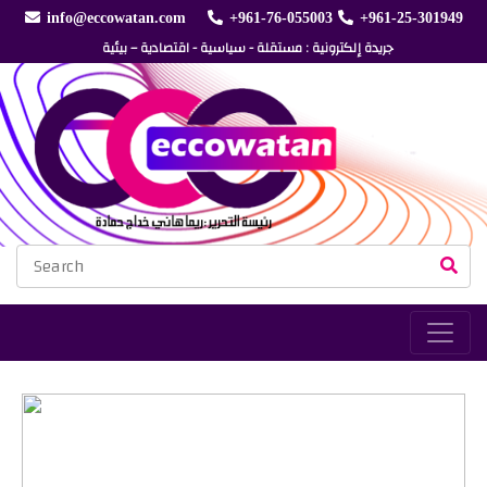
info@eccowatan.com
+961-76-055003
+961-25-301949
جريدة إلكترونية : مستقلة - سياسية - اقتصادية – بيئية