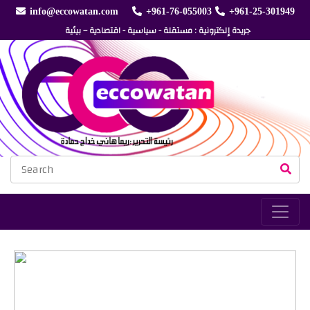
info@eccowatan.com
+961-76-055003
+961-25-301949
جريدة إلكترونية : مستقلة - سياسية - اقتصادية – بيئية