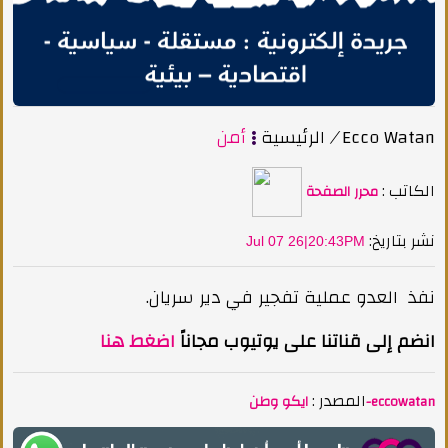
Ecco Watan
/
الرئيسية
أمن
الكاتب :
محرر الصفحة
:نشر بتاريخ
Jul 07 26|20:43PM
نفذ العدو عملية تفجير في دير سريان.
انضم إلى قناتنا على يوتيوب مجاناً
اضغط هنا
المصدر :
ايكو وطن-eccowatan