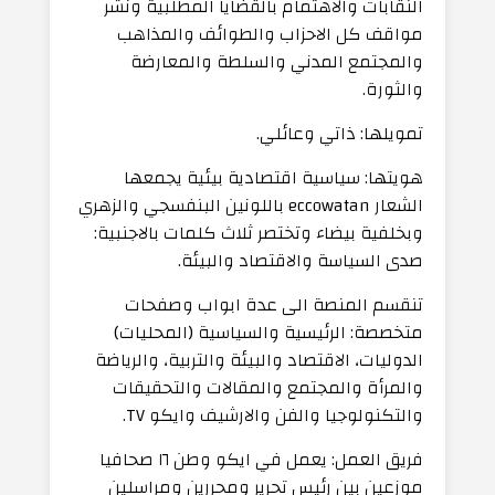
النقابات والاهتمام بالقضايا المطلبية ونشر
مواقف كل الاحزاب والطوائف والمذاهب
والمجتمع المدني والسلطة والمعارضة
والثورة.
تمويلها: ذاتي وعائلي.
هويتها: سياسية اقتصادية بيئية يجمعها
الشعار eccowatan باللونين البنفسجي والزهري
وبخلفية بيضاء وتختصر ثلاث كلمات بالاجنبية:
صدى السياسة والاقتصاد والبيئة.
تنقسم المنصة الى عدة ابواب وصفحات
متخصصة: الرئيسية والسياسية (المحليات)
الدوليات، الاقتصاد والبيئة والتربية، والرياضة
والمرأة والمجتمع والمقالات والتحقيقات
والتكنولوجيا والفن والارشيف وايكو TV.
فريق العمل: يعمل في ايكو وطن ١٦ صحافيا
موزعين بين رئيس تحرير ومحررين ومراسلين