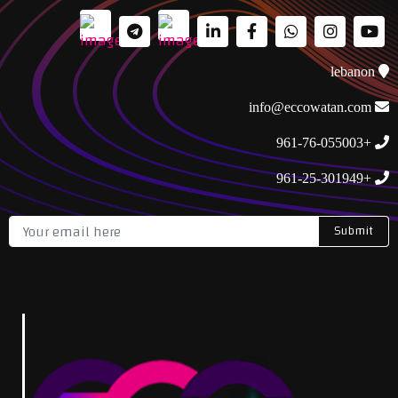
lebanon
info@eccowatan.com
+961-76-055003
+961-25-301949
Submit