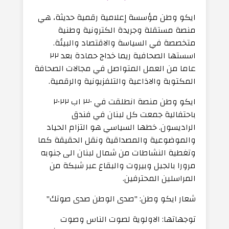
ايكو وطن مؤسسة إعلامية رقمية حديثة، هي
منصة مستقلة وجريدة الكترونية وطنية
متخصصة في السياسة والاقتصاد والبيئة.
اسستها الصحافية ريما خداج حمادة بعد ٢٢
عاما من العمل المتواصل في مجالات الصحافة
المكتوبة والاذاعية والتلفزيونية والرقمية.
ايكو وطن منصة انطلقت في ٣٠ اب ٢٠٢٢
باحتفالية جمعت كل لبنان في فندق
الراديسون. خطها السياسي هو التزام الحياد
والموضوعية والمصداقية ونقل الحقيقة كما
وتغطية النشاطات من شمال لبنان الى جنوبه
مرورا بالجبل وبيروت والبقاع عبر شبكة من
المراسلين المحترفين.
شعار ايكو وطن: "صدى الوطن صدى صوتك"
توجهاتها: الاولوية لصوت الناس وصوت