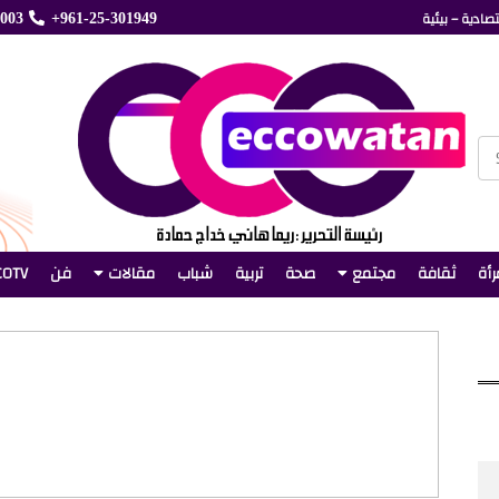
صادية – بيئية
5003
+961-25-301949
رأة
ثقافة
مجتمع
صحة
تربية
شباب
مقالات
فن
COTV