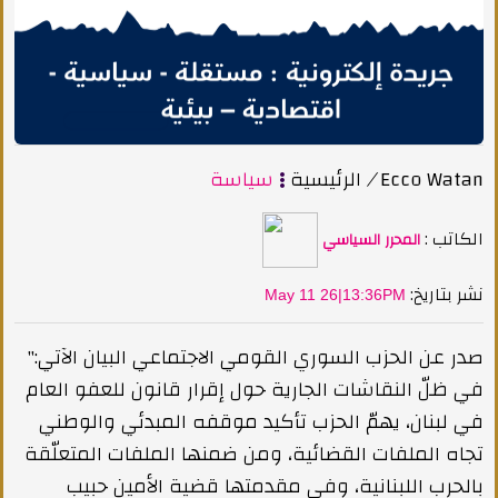
Ecco Watan
/
الرئيسية
سياسة
الكاتب :
المحرر السياسي
:نشر بتاريخ
May 11 26|13:36PM
صدر عن الحزب السوري القومي الاجتماعي البيان الآتي:"
في ظلّ النقاشات الجارية حول إقرار قانون للعفو العام
في لبنان، يهمّ الحزب تأكيد موقفه المبدئي والوطني
تجاه الملفات القضائية، ومن ضمنها الملفات المتعلّقة
بالحرب اللبنانية، وفي مقدمتها قضية الأمين حبيب