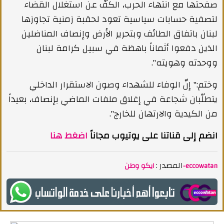
صفحتها مع انتهاء الحرب، الكفّ عن استغلال القضاء
لتصفية حسابات سياسية تعود لحقبة زمنية تجاوزها
لبنان باتفاق الطائف وبتحرير الأرض وإنصاف المناضلين
الذين دفعوا أثماناً باهظة في سبيل كرامة لبنان
ووحدته وهويته".
وختم:" إنّ الوفاء للشهداء وصون الاستقرار الداخلي
يتطلّبان شجاعة في إغلاق ملفات الماضي بإنصاف، بعيداً
من الكيدية والارتهان للخارج".
انضم إلى قناتنا على يوتيوب مجاناً
اضغط هنا
المصدر :
ايكو وطن-eccowatan