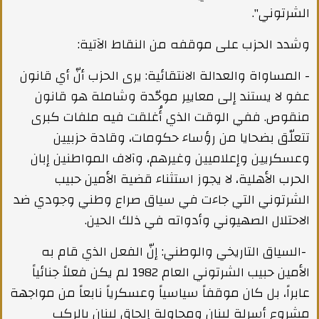
الشرتوني".
وشدد الحزب على موقفه من النقاط الآتية:
- المساواة والعدالة الانتقائية: يرى الحزب أنّ أي قانون
عفو لا يستند إلى معايير موحّدة وشاملة هو قانون
منقوص. ففي الوقت الذي أُغلقت فيه ملفات كبرى
تتعلّق بضحايا من رؤساء حكومات، وقادة حزبيين
وعسكريين وإعلاميين وغيرهم، وآلاف المواطنين إبان
الحرب الأهلية، لا يجوز استثناء قضية الأمين حبيب
الشرتوني التي جاءت في سياق صراع وطني وجودي ضد
الاحتلال الصهيوني وأدواته في ذلك الحين.
-السياق التاريخي والوطني: إنّ الفعل الذي قام به
الأمين حبيب الشرتوني العام 1982 لم يكن فعلاً جنائياً
عابراً، بل كان موقفاً سياسياً وعسكرياً نابعاً من مواجهة
مشروع أسرلة لبنان ومحاولة إلحاق لبنان بالركب