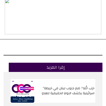
إقرا المزيد
"حزب الله": ضم جنوب لبنان في خريطة
اسرائيلية يكشف النوايا الحقيقية للعدو