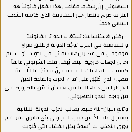
الصهيوني. إنّ إسقاط مفاعيل هذا الفعل قانونياً هو
اعتراف صريح بانتصار خيار المقاومة الذي كرّسه الشعب
اللبناني لاحقاً.
- رفض الاستنسابية: تستغرب الدوائر القانونية
والسياسية في الحزب توجّه الدولة لإطلاق سراح
موقوفين في قضايا إرهاب تمسّ أمن الدولة، أو تسليم
آخرين لجهات خارجية، بينما يُبقى ملف الشرتوني عالقاً
كشماعة للتجاذبات السياسية. إنّ مبدأ (عفا الله عمّا
مضى) الذي طُبّق على أمراء الحرب والقادة الذين
انخرطوا في دماء اللبنانيين، يجب أن يُطبّق بالضرورة على
من واجه العدو الصهيوني".
وتابع البيان:"بناءً عليه، يطالب الحزب الدولة اللبنانية،
بشمول ملف الأمين حبيب الشرتوني بأي قانون عفو عام
يجري التحضير له، أسوةً بكل القضايا التي طُويت