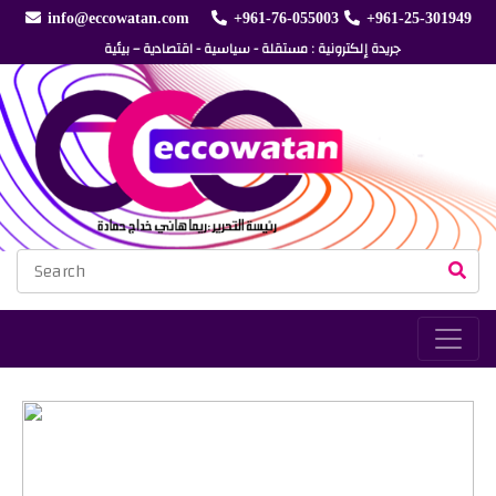
info@eccowatan.com
+961-76-055003
+961-25-301949
جريدة إلكترونية : مستقلة - سياسية - اقتصادية – بيئية