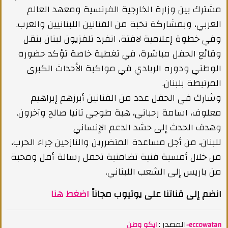
مشترك بين وزارة الخارجية الفرنسية ومعهد العالم
العربي، وبمشاركة نخبة من الفنانين اللبنانيين والعرب.
وفي خطوة إعلامية لافتة، انفرد تلفزيون لبنان بنقل
وقائع الحفل مباشرة، في تغطية خاصة تؤكد حضوره
الوطني ودوره الريادي في مواكبة الأحداث الكبرى
المرتبطة بلبنان.
وشارك في الحفل عدد من الفنانين أبرزهم إبراهيم
معلوف، اسامة رحباني، هبة طوجي تانيا صالح وآخرون.
وهدف الحدث إلى حشد الدعم الإنساني
للبنان، من أجل مساعدة المتضررين والنازحين جراء الحرب،
من خلال أمسية فنية تضامنية تحمل رسالة أمل ومحبة
من باريس إلى الشعب اللبناني.
انضم إلى قناتنا على يوتيوب مجاناً
اضغط هنا
المصدر :
ايكو وطن-eccowatan