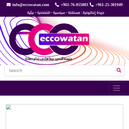
info@eccowatan.com
+961-76-055003
+961-25-301949
جريدة إلكترونية : مستقلة - سياسية - اقتصادية – بيئية