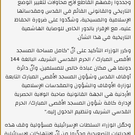
وجددوا رفضهم القاطع لأيّ محاولات لتغيير الوضع
التاريخي والقانوني القائم في القدس ومقدساتها
الإسلامية والمسيحية، وشدّدوا على ضرورة الحفاظ
عليه، مع الإقرار بالدور الخاص للوصاية الهاشمية
التاريخية في هذا الشأن.
وكرر الوزراء التأكيد على أنّ "كامل مساحة المسجد
الأقصى المبارك / الحرم القدسي الشريف، البالغة 144
دونما هي مكان عبادة خالص للمسلمين، وأنّ دائرة
أوقاف القدس وشؤون المسجد الأقصى المبارك التابعة
لوزارة الأوقاف والشؤون والمقدسات الإسلامية
الأردنية هي الجهة القانونية صاحبة الولاية الحصرية
لإدارة كافة شؤون المسجد الأقصى المبارك/ الحرم
القدسي الشريف وتنظيم الدخول إليه."
وحمّل الوزراء السلطات الإسرائيلية مسؤولية وقف هذه
الإجراءات التصعيدية وحذّروا من أنّ الانتهاكات الإسرائيلية