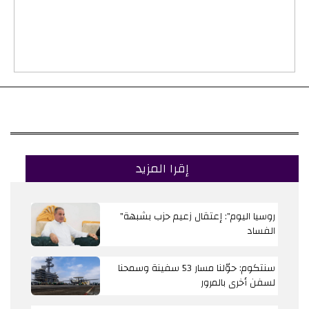
إقرا المزيد
"روسيا اليوم": إعتقال زعيم حزب بشبهة
الفساد
سنتكوم: حوّلنا مسار 53 سفينة وسمحنا
لسفن أخرى بالمرور