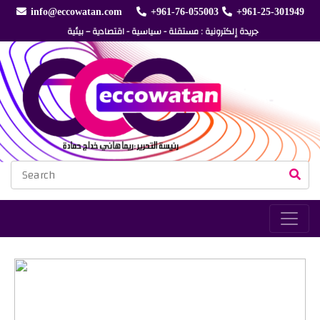
info@eccowatan.com
+961-76-055003
+961-25-301949
جريدة إلكترونية : مستقلة - سياسية - اقتصادية – بيئية