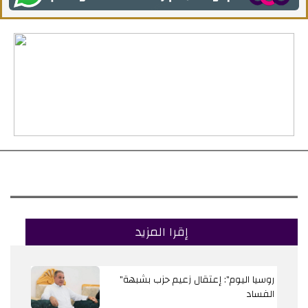
إقرا المزيد
"روسيا اليوم": إعتقال زعيم حزب بشبهة
الفساد