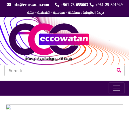
info@eccowatan.com
+961-76-055003
+961-25-301949
جريدة إلكترونية : مستقلة - سياسية - اقتصادية – بيئية