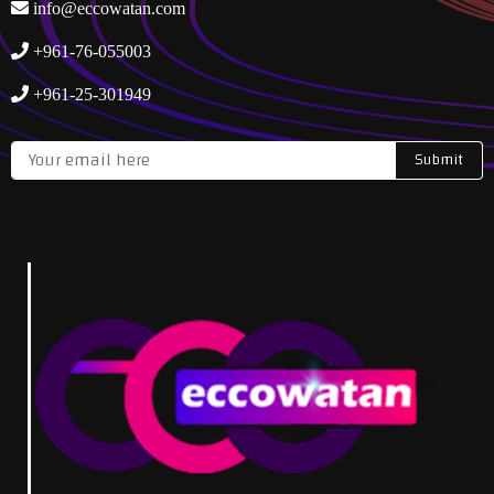
info@eccowatan.com
+961-76-055003
+961-25-301949
Submit