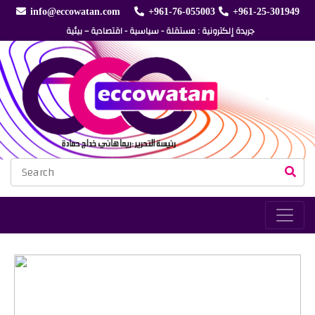
info@eccowatan.com
+961-76-055003
+961-25-301949
جريدة إلكترونية : مستقلة - سياسية - اقتصادية – بيئية