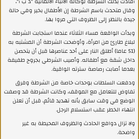
أفادت بذلك الشرطة لوكالة الأنباء الألمانية "د ب أ"،
وقال متحدث باسم الشرطة إن الأطفال بخير وفي حالة
جيدة بالنظر إلى الظروف التي مروا بها.
وبدأت الواقعة مساء الثلاثاء عندما استجابت الشرطة
لبلاغ طارئ من امرأة، وأوضحت الشرطة أن المشتبه به
(51 عاما) أطلق النار على أحد عناصرها قبل أن يتحصن
داخل شقة مع أطفاله. وأصيب الشرطي بجروح طفيفة
بعدما أصابت رصاصة سترته الواقية.
ودفعت السلطات بوحدات خاصة من الشرطة وفرق
تفاوض للتعامل مع الموقف، وكانت الشرطة قد وصفت
الوضع في وقت سابق بأنه تهديد قائم، قبل أن تعلن
انتهاء الخطر عقب استسلام الرجل.
ولا تزال دوافع الحادث والظروف المحيطة به غير
واضحة.