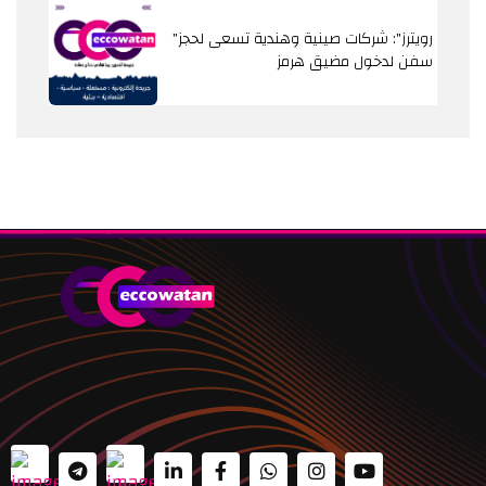
"رويترز": شركات صينية وهندية تسعى لحجز
سفن لدخول مضيق هرمز