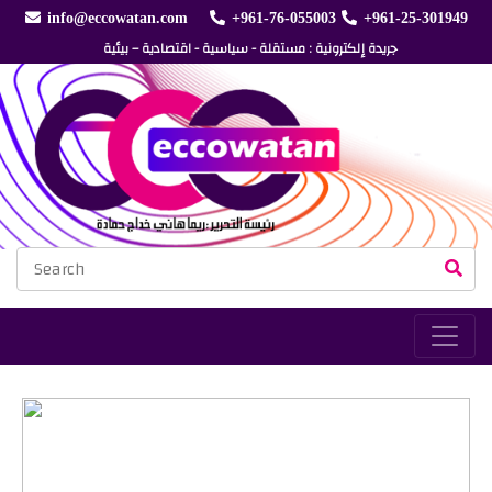
info@eccowatan.com
+961-76-055003
+961-25-301949
جريدة إلكترونية : مستقلة - سياسية - اقتصادية – بيئية