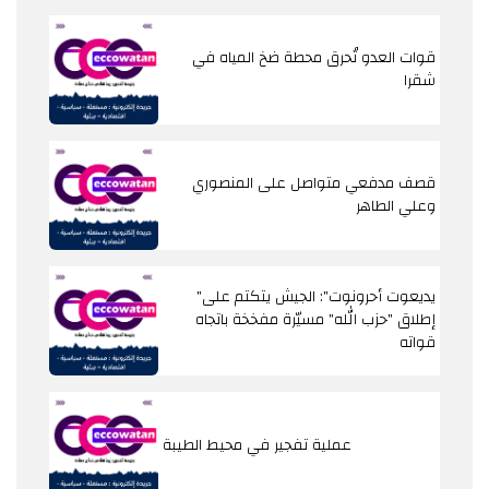
قوات العدو تُحرق محطة ضخ المياه في
شقرا
قصف مدفعي متواصل على المنصوري
وعلي الطاهر
"يديعوت أحرونوت": الجيش يتكتم على
إطلاق "حزب الله" مسيّرة مفخخة باتجاه
قواته
عملية تفجير في محيط الطيبة