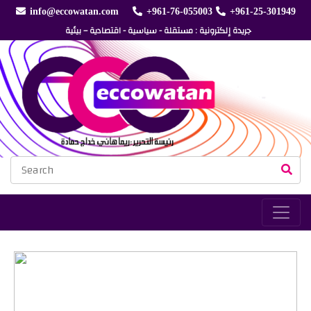
info@eccowatan.com
+961-76-055003
+961-25-301949
جريدة إلكترونية : مستقلة - سياسية - اقتصادية – بيئية