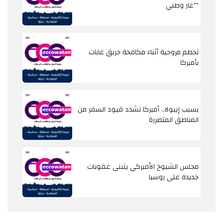
"عار وطني"
تحطم مروحية أثناء مكافحة حريق غابات
بأميركا
بسبب إيبولا.. أميركا تشدد قيود السفر من
المناطق المتضررة
مجلس الشيوخ الأميركي يتبنى عقوبات
جديدة على روسيا