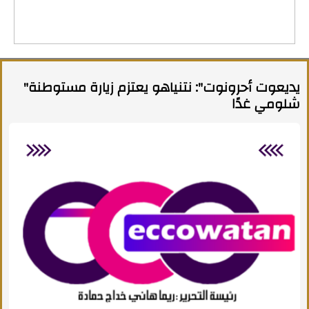
"يديعوت أحرونوت": نتنياهو يعتزم زيارة مستوطنة
شلومي غدًا