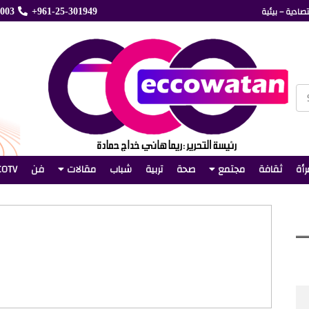
صادية – بيئية
5003
+961-25-301949
رأة
ثقافة
مجتمع
صحة
تربية
شباب
مقالات
فن
COTV