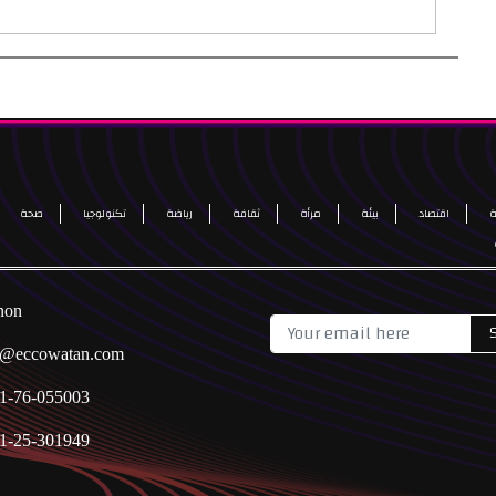
اقتصاد
بيئة
مرأة
ثقافة
رياضة
تكنولوجيا
صحة
non
o@eccowatan.com
1-76-055003
1-25-301949