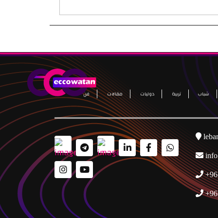
شباب
تربية
دوليات
مقالات
فن
leba
inf
+96
+96