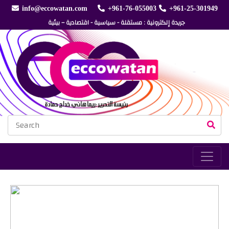
info@eccowatan.com
+961-76-055003
+961-25-301949
جريدة إلكترونية : مستقلة - سياسية - اقتصادية – بيئية