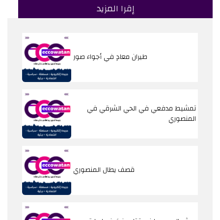
إقرا المزيد
طيران معادٍ في أجواء صور
تمشيط مدفعي في الحي الشرقي في
المنصوري
قصف يطال المنصوري