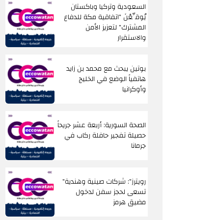
السعودية وتركيا وباكستان
يُوقِّعْنَ "اتفاقية مكة للدفاع
المشترك" لتعزيز الأمن
والاستقرار
بوتين يبحث مع محمد بن زايد
هاتفياً الوضع في الخليج
وأوكرانيا
الصحة السورية: أربعة عشر جريحاً
حصيلة تفجير حافلة ركاب في
جرمانا
"رويترز": شركات صينية وهندية
تسعى لحجز سفن لدخول
مضيق هرمز