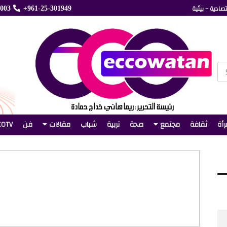
صادية – بيئية
5003
+961-25-301949
رأة
ثقافة
مجتمع
صحة
تربية
شباب
مقالات
فن
COTV