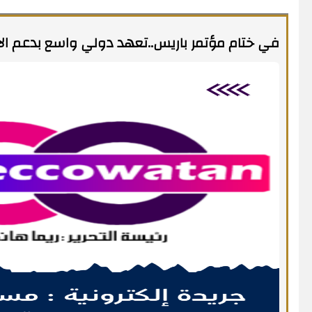
في ختام مؤتمر باريس..تعهد دولي واسع بدعم الا