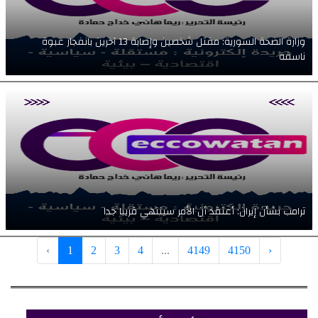
وزارة الصحة السورية: مقتل شخصين وإصابة 13 آخرين بانفجار عبوة
ناسفة
ترامب بشأن إيران: أعتقد أن الأمر سينتهي قريبا جدا
‹
1
2
3
4
...
4149
4150
›