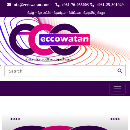
info@eccowatan.com
+961-76-055003
+961-25-301949
جريدة إلكترونية : مستقلة - سياسية - اقتصادية – بيئية