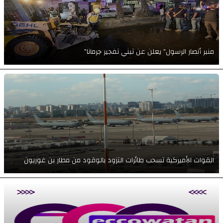
"منبر أنصار الرسول" يعلن عن تبني تفجير جرمانا
القوات الأميركية تسحب طائرات التزود بالوقود من مطار بن غوريون