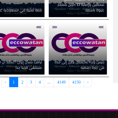
شخصين وإصابة 13 آخرين بانفجار
عبوة ناسفة
قمة ثلاثية في السعودية غدً
رئيس وزراء باكستان يصل إلى جدة
ترامب بشأن إيران: أعتقد أن ال
في زيارة رسمية
سينتهي قريبا جدا
‹
1
2
3
4
...
4149
4150
›