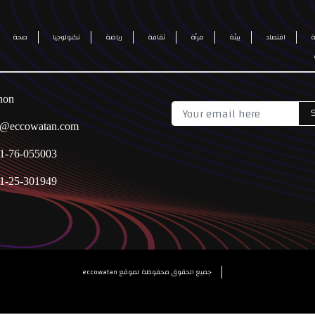
اقتصاد
بيئة
مرأة
ثقافة
رياضة
تكنولوجيا
صحة
non
o@eccowatan.com
1-76-055003
1-25-301949
eccowatan جميع الحقوق محفوظة لموقع