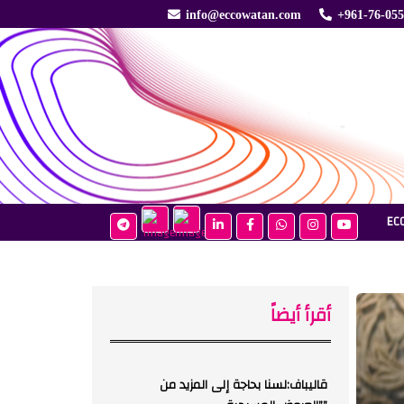
info@eccowatan.com
+961-76-05
EC
أقرأ أيضاً
قاليباف:لسنا بحاجة إلى المزيد من