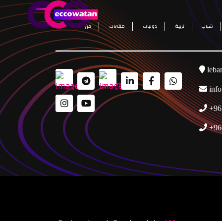
شباب
تربية
دوليات
مقالات
فن
leba
inf
+96
+96