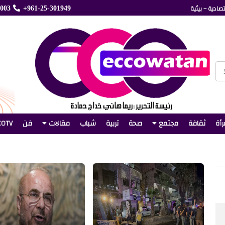
صادية – بيئية
5003
+961-25-301949
رأة
ثقافة
مجتمع
صحة
تربية
شباب
مقالات
فن
COTV