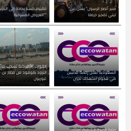
"منبر أنصار الرسول" يعلن عن
تبني تفجير جرمانا
"العروض المسرحية"
القوات الأميركية تسحب طائ
السعودية تعلن إصابة مدنيين
التزود بالوقود من مطار بن
في هجوم استهدف نجران
غوريون
وزارة الصحة السورية: مقتل