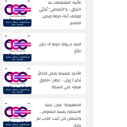
الأنباء: المفاوضات بلا
اختراق… و"التقدمي" يُحيّي
موقف أبناء جرمانا ويدين
التفجير
الديار: جــولة «روما 2» دون
نتائج
الأخبار: فضيحة نقص الذخائر
تَكبر | إيران - عمان: «اتفاق
هرمز» على السكة
الجمهورية: عون: علينا
الاستمرار بمسار التفاوض...
واشنطن لتل أبيب: الحزب لم
يخرق