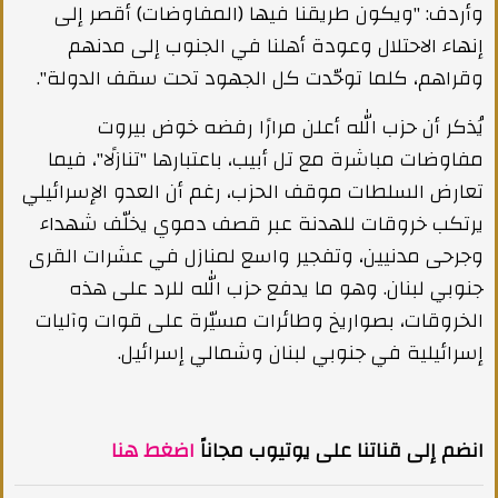
وأردف: "ويكون طريقنا فيها (المفاوضات) أقصر إلى
إنهاء الاحتلال وعودة أهلنا في الجنوب إلى مدنهم
وقراهم، كلما توحّدت كل الجهود تحت سقف الدولة".
يُذكر أن حزب الله أعلن مرارًا رفضه خوض بيروت
مفاوضات مباشرة مع تل أبيب، باعتبارها "تنازلًا"، فيما
تعارض السلطات موقف الحزب، رغم أن العدو الإسرائيلي
يرتكب خروقات للهدنة عبر قصف دموي يخلّف شهداء
وجرحى مدنيين، وتفجير واسع لمنازل في عشرات القرى
جنوبي لبنان. وهو ما يدفع حزب الله للرد على هذه
الخروقات، بصواريخ وطائرات مسيّرة على قوات وآليات
إسرائيلية في جنوبي لبنان وشمالي إسرائيل.
انضم إلى قناتنا على يوتيوب مجاناً
اضغط هنا