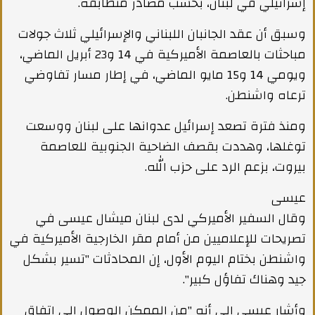
إسرائيلي في لبنان، بحسب مصادر متطابقة.
وسبق أن عقد الجانبان اللبناني والإسرائيلي ثلاث جولات
مباحثات بالعاصمة الأميركية في 14 و23 أبريل الماضي،
ويومي 14 و15 مايو الماضي، في إطار مسار تفاوضي
ترعاه واشنطن.
ومنذ فترة تصعد إسرائيل عدوانها على لبنان ووسعت
توغلها، وهددت بقصف الضاحية الجنوبية للعاصمة
بيروت، بزعم الرد على حزب الله.
عيسى
وقال السفير الأميركي لدى لبنان ميشال عيسى في
تصريحات للإعلاميين من أمام مقر الخارجية الأميركية في
واشنطن بختام اليوم الأول، إن المحادثات "تسير بشكل
جيد وهناك تفاؤل كبير".
وأشار عيسى إلى أنه "من الممكن الوصول إلى اتفاق