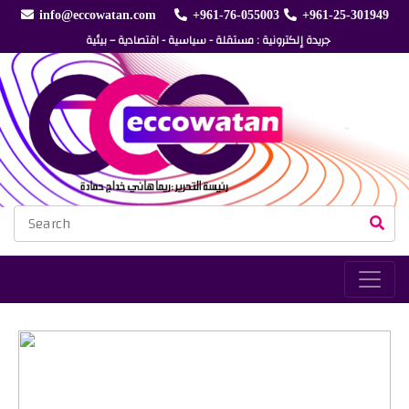
info@eccowatan.com
+961-76-055003
+961-25-301949
جريدة إلكترونية : مستقلة - سياسية - اقتصادية – بيئية