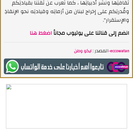
ثقافتِها ونشر أدبياتِها ، كما نُعرب عن ثقتنا بقيادتِكم
وقُدرتِكم على إخراج لبنان من أزماتِه وقيادتِه نحو الإنقاذِ
والإستقرار".
انضم إلى قناتنا على يوتيوب مجاناً
اضغط هنا
المصدر :
ايكو وطن-eccowatan