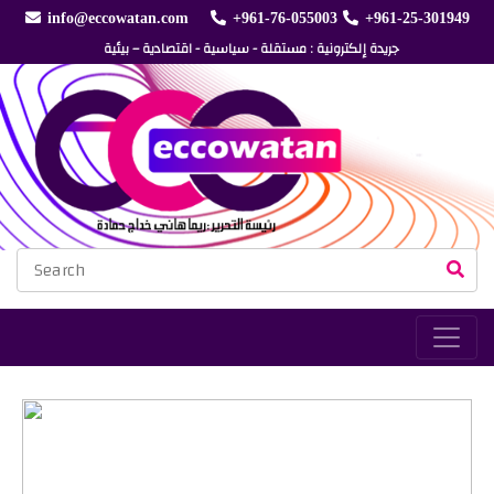
info@eccowatan.com
+961-76-055003
+961-25-301949
جريدة إلكترونية : مستقلة - سياسية - اقتصادية – بيئية