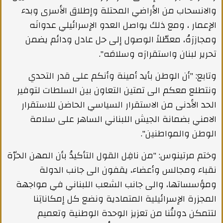
والانسحاب من الأراضي المحتلة وإطلاق الأسرى وبدء
الإعمار ، ومع ذلك يواصل العدو الإسرائيلي عدوانَه
ومجازرَهُ، معطّلاً الوصول إلى حل عادل ودائم يضمن
تحرير لبنان واستقرارَه وسلامَه".
وتابع: "أن الوطن بأيد أمينة وأنكم على قدر التحدي
ونتطلع معكم الى تمتين التعاون بين السلطات لتوفير
الحد الأدنى من الاستقرار السياسي الحاضن للاستقرار
الامني بضمانة الجيش اللبناني الساهر على سلامة
الوطن والمواطنين".
وختم مرتينوس: "من نافِل القول التأكيدُ بأن المهن الحرّة
نقباء ومجالس وأعضاء، يقفون الى جانب الدولة
ومؤسساتها، والى جانب الشعب اللبناني في مواجهة
المجزرة الإسرائيلية المتمادية ونضع كل إمكاناتِنا
لتتمكن دولتُنا من تعزيز الوحدة الوطنية وتعميم