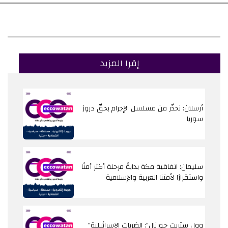
إقرا المزيد
أرسلان: نحذّر من مسلسل الإجرام بحقّ دروز
سوريا
سليمان: اتفاقية مكة بدايةً مرحلة أكثر أمنًا
واستقرارًا لأمتنا العربية والإسلامية
"وول ستريت جورنال": الضربات الإسرائيلية