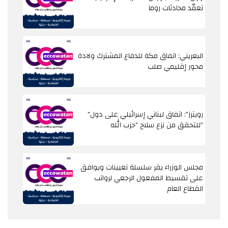
تعقّد محادثات روما
البعريني: اتفاق مكة للدفاع المشترك ولادة
محور إقليمي صلب
"رويترز": اتفاق لبناني إسرائيلي على دول
للتحقق من نزع سلاح "حزب الله"
مجلس الوزراء يقر سلسلة تعيينات ويوافق
على تقسيط المفعول الرجعي لرواتب
القطاع العام