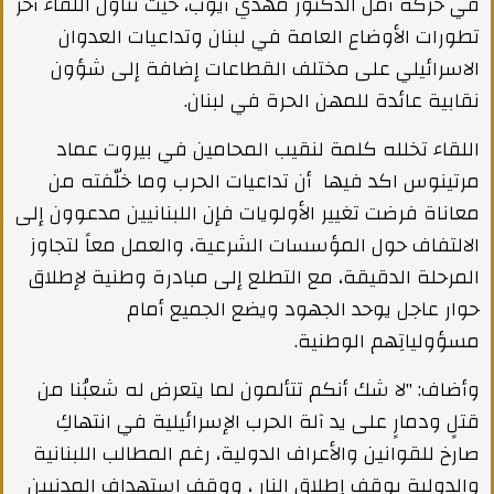
في حركة أمل الدكتور مهدي أيوب، حيث تناول اللقاء آخر
تطورات الأوضاع العامة في لبنان وتداعيات العدوان
الاسرائيلي على مختلف القطاعات إضافة إلى شؤون
نقابية عائدة للمهن الحرة في لبنان.
اللقاء تخلله كلمة لنقيب المحامين في بيروت عماد
مرتينوس اكد فيها أن تداعيات الحرب وما خلّفته من
معاناة فرضت تغيير الأولويات فإن اللبنانيين مدعوون إلى
الالتفاف حول المؤسسات الشرعية، والعمل معاً لتجاوز
المرحلة الدقيقة، مع التطلع إلى مبادرة وطنية لإطلاق
حوار عاجل يوحد الجهود ويضع الجميع أمام
مسؤولياتِهم الوطنية.
وأضاف: "لا شك أنكم تتألمون لما يتعرض له شعبُنا من
قتلٍ ودمارٍ على يد آلة الحرب الإسرائيلية في انتهاكِ
صارخ للقوانين والأعراف الدولية، رغم المطالب اللبنانية
والدولية بوقف إطلاق النار ، ووقف استهداف المدنيين