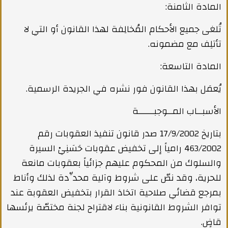
المادة الثامنة:
تُلغى جميع الأحكام المُخالِفة لهذا القانون أو التي لا
تأتلِف مع مضمونه.
المادة التاسعة:
يُعمَل بهذا القانون فور نشره في الجريدة الرسمية.
الأسبــاب المــوجبــــــة
بتاريخ 17/9/2002 صدر قانون تنفيذ العقوبات رقم
463/2002 رامياً إلى تخفيض عقوبات حَسَنِيْ السيرة
والسلوك من المحكوم عليهم جزائياً بعقوبات مانعة
للحرية، وقد نصّ على شروط وآلية محدِّدة لذلك وأناط
بمرجع قضائي صلاحية اتخاذ القرار بتخفيض العقوبة عند
توافر الشروط القانونية بناء لاقتراح لجنة مختصّة يرئسها
قاضٍ.