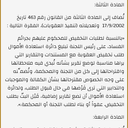
المادة الثالثة:
تُضاف إلى المادة الثالثة من القانون رقم 463 تاريخ
17/9/2002 وتعديلاته (تنفيذ العقوبات)، الفقرة التالية :
«بالنسبة لطلبات التخفيض للمحكوم عليهم بجرائم
الفساد، على رئيس اللجنة تبليغ دائرة استعادة الأموال
طلب تخفيض العقوبة مع المستندات والتقارير التي
يراها مناسبة لوضع تقرير بشأنه تُبدي فيه ملاحظاتها
واقتراحاتها إلى كل من اللجنة والمحكمة، وتُضمِّنه
على وجه الخصوص مقترحاتها بشأن الكفالة والموجبات
والتدابير التي ترى فَرْضها في حال قبول الطلب، ولدائرة
استعادة الأموال أن تضع تقارير إضافية، قَبْل البتّ بطلب
التخفيض، عفواً أو بناء لطلب اللجنة أو المحكمة.».
المادة الرابعة: