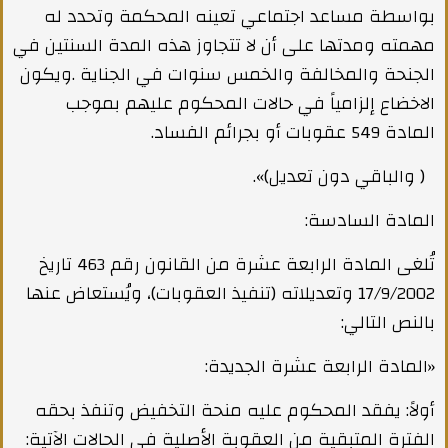
بواسطة مساعد اجتماعي تعينه المحكمة وتحدد له
مهمته ومدتها على أن لا تتجاوز هذه المدة السنتين في
الجنحة والمخالفة والخمس سنوات في الجناية .ويكون
الاخضاع إلزامياً في حالات المحكوم عليهم بموجب
المادة 549 عقوبات أو بجرائم الفساد.
( والباقي دون تعديل)».
المادة السادسة:
تُلغى المادة الرابعة عشرة من القانون رقم 463 تاريخ
17/9/2002 وتعديلاته (تنفيذ العقوبات)، ويُستعاض عنها
بالنص التالي:
«المادة الرابعة عشرة الجديدة:
أولاً: يفقد المحكوم عليه منحة التخفيض وتنفذ بحقه
الفترة المتبقية من العقوبة الأصلية في الحالات الآتية: