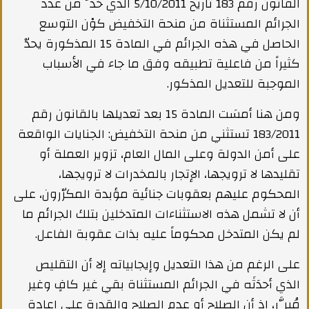
القانون رقم 183 تاريخ 5/10/2011 الذي حَدَّ من عدد
الجرائم المستثناة من منحة التخفيض كوْن التوسع
الحاصل في هذه الجرائم في المادة 15 المذكورة يحدّ
كثيراً من فاعلية تطبيقه وفق ما جاء في الأسباب
الموجبة للتعديل المذكور.
ومن هنا أمسَت المادة 15 بعد تعديلها بالقانون رقم
183/2011 تستثني من منحة التخفيض: الجنايات الواقعة
على أمن الدولة وعلى المال العام، تزوير العملة أو
تقليدها لا ترويجها، الإتجار بالمخدرات لا ترويجها،
المحكوم عليهم بعقوبات جنائية مؤبدة المكرّرون، على
أن لا تشمل هذه الاستثناءات المتدخلين بتلك الجرائم ما
لم يكن المتدخل محكوماً عليه بذات عقوبة الفاعل.
على الرغم من هذا التعديل وإيجابياته إلا أن التقليص
الذي أحدَثَه في الجرائم المستثناة بقي غير كافٍ وغير
مُبرَّر، إذ أن الصلاح أو عدم الصلاح والقدرة على إعادة