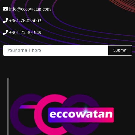
info@eccowatan.com
+961-76-055003
+961-25-301949
Submit