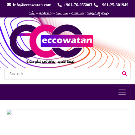
info@eccowatan.com
+961-76-055003
+961-25-301949
جريدة إلكترونية : مستقلة - سياسية - اقتصادية – بيئية