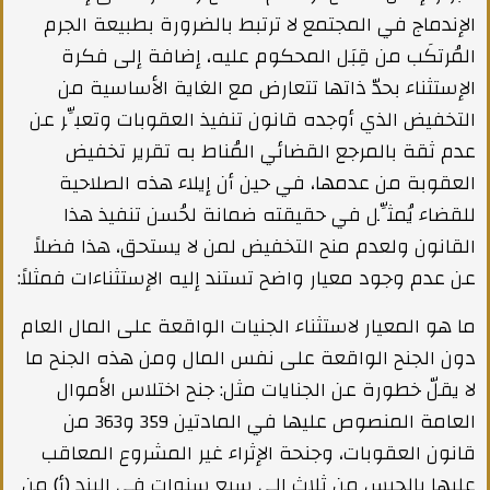
الإندماج في المجتمع لا ترتبط بالضرورة بطبيعة الجرم
المُرتكَب من قِبَل المحكوم عليه، إضافة إلى فكرة
الإستثناء بحدّ ذاتها تتعارض مع الغاية الأساسية من
التخفيض الذي أوجده قانون تنفيذ العقوبات وتعبِّر عن
عدم ثقة بالمرجع القضائي المُناط به تقرير تخفيض
العقوبة من عدمها، في حين أن إيلاء هذه الصلاحية
للقضاء يُمثِّل في حقيقته ضمانة لحُسن تنفيذ هذا
القانون ولعدم منح التخفيض لمن لا يستحق، هذا فضلاً
عن عدم وجود معيار واضح تستند إليه الإستثناءات فمثلاً:
ما هو المعيار لاستثناء الجنيات الواقعة على المال العام
دون الجنح الواقعة على نفس المال ومن هذه الجنح ما
لا يقلّ خطورة عن الجنايات مثل: جنح اختلاس الأموال
العامة المنصوص عليها في المادتين 359 و363 من
قانون العقوبات، وجنحة الإثراء غير المشروع المعاقب
عليها بالحبس من ثلاث إلى سبع سنوات في البند (أ) من