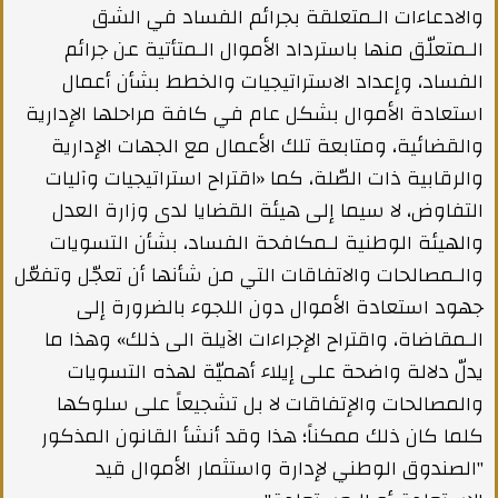
والادعاءات الـمتعلقة بجرائم الفساد في الشق
الـمتعلّق منها باسترداد الأموال الـمتأتية عن جرائم
الفساد، وإعداد الاستراتيجيات والخطط بشأن أعمال
استعادة الأموال بشكل عام في كافة مراحلها الإدارية
والقضائية، ومتابعة تلك الأعمال مع الجهات الإدارية
والرقابية ذات الصّلة، كما «اقتراح استراتيجيات وآليات
التفاوض، لا سيما إلى هيئة القضايا لدى وزارة العدل
والهيئة الوطنية لـمكافحة الفساد، بشأن التسويات
والـمصالحات والاتفاقات التي من شأنها أن تعجّل وتفعّل
جهود استعادة الأموال دون اللجوء بالضرورة إلى
الـمقاضاة، واقتراح الإجراءات الآيلة الى ذلك» وهذا ما
يدلّ دلالة واضحة على إيلاء أهميّة لهذه التسويات
والمصالحات والإتفاقات لا بل تشجيعاً على سلوكها
كلما كان ذلك ممكناً؛ هذا وقد أنشأ القانون المذكور
"الصندوق الوطني لإدارة واستثمار الأموال قيد