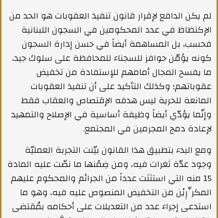
لم يكن الدافع لإقرار قانون تنفيذ العقوبات هو الحد من
الإكتظاظ في عدد المحكومين في السجون اللبنانية
فحسب، بل المساهمة أيضاً في حسن إدارة السجون
كونه يؤمّن حوافز للسجناء للمحافظة على سلوك جيد،
ما يفسح المجال أمامهم للإستفادة من تخفيض
عقوباتهم؛ وكذلك التأكيد على أن تنفيذ العقوبات
المانعة للحرية ليس هدفه الإقتصاص والعقاب فقط
وإنّما يؤدّي أيضاً وظيفة أساسية في الإصلاح والتمهيد
لإعادة دمج المجرمين في المجتمع.
ومع البدء بتطبيق هذا القانون بيّنت التجربة العمليّة
وجود عدّة ثغرات فيه، ومن ضِمْنها ما نصّت عليه المادة
15 منه التي استثنَت عدداً من الجرائم والمحكوم عليهم
المكرِّرِيْن من التخفيض المنصوص عليه فيه، وهو ما
استدعى إجراء عدد من التعديلات على أحكامه بمُقتضى