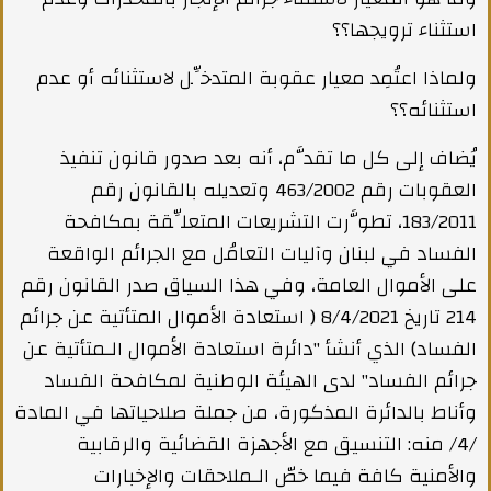
استثناء ترويجها؟؟
ولماذا اعتُمِد معيار عقوبة المتدخِّل لاستثنائه أو عدم
استثنائه؟؟
يُضاف إلى كل ما تقدَّم، أنه بعد صدور قانون تنفيذ
العقوبات رقم 463/2002 وتعديله بالقانون رقم
183/2011، تطوَّرت التشريعات المتعلِّقة بمكافحة
الفساد في لبنان وآليات التعامُل مع الجرائم الواقعة
على الأموال العامة، وفي هذا السياق صدر القانون رقم
214 تاريخ 8/4/2021 ( استعادة الأموال المتأتية عن جرائم
الفساد) الذي أنشأ "دائرة استعادة الأموال الـمتأتية عن
جرائم الفساد" لدى الهيئة الوطنية لمكافحة الفساد
وأناط بالدائرة المذكورة، من جملة صلاحياتها في المادة
/4/ منه: التنسيق مع الأجهزة القضائية والرقابية
والأمنية كافة فيما خصّ الـملاحقات والإخبارات