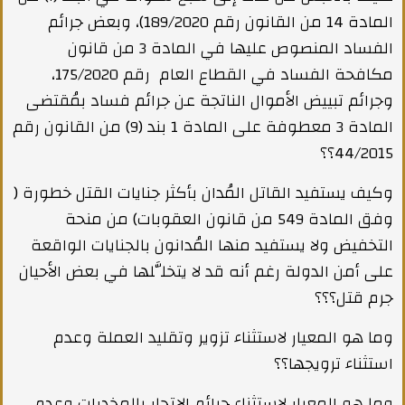
المادة 14 من القانون رقم 189/2020)، وبعض جرائم
الفساد المنصوص عليها في المادة 3 من قانون
مكافحة الفساد في القطاع العام رقم 175/2020،
وجرائم تبييض الأموال الناتجة عن جرائم فساد بمُقتضى
المادة 3 معطوفة على المادة 1 بند (9) من القانون رقم
44/2015؟؟
وكيف يستفيد القاتل المُدان بأكثر جنايات القتل خطورة (
وفق المادة 549 من قانون العقوبات) من منحة
التخفيض ولا يستفيد منها المُدانون بالجنايات الواقعة
على أمن الدولة رغم أنه قد لا يتخلَّلها في بعض الأحيان
جرم قتل؟؟؟
وما هو المعيار لاستثناء تزوير وتقليد العملة وعدم
استثناء ترويجها؟؟
وما هو المعيار لاستثناء جرائم الإتجار بالمخدرات وعدم